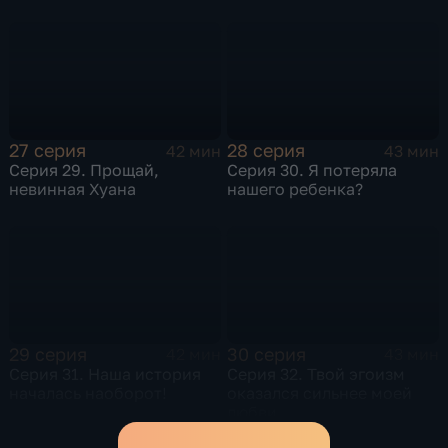
27 серия
28 серия
42 мин
43 мин
Серия 29. Прощай,
Серия 30. Я потеряла
невинная Хуана
нашего ребенка?
29 серия
30 серия
42 мин
43 мин
Серия 31. Наша история
Серия 32. Твой эгоизм
началась наоборот!
оказался сильнее моей
любви