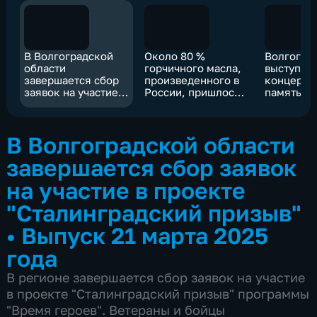
В Волгоградской
Около 80 %
Волгогра
области
горчичного масла,
выступила
завершается сбор
произведенного в
концерто
заявок на участие в
России, пришлось
память о
проекте
на волгоградские
героичес
"Сталинградский
предприятия
товарище
призыв"
Нагине
В Волгоградской области
завершается сбор заявок
на участие в проекте
"Сталинградский призыв"
•
Выпуск 21 марта 2025
года
В регионе завершается сбор заявок на участие
в проекте "Сталинградский призыв" программы
"Время героев". Ветераны и бойцы