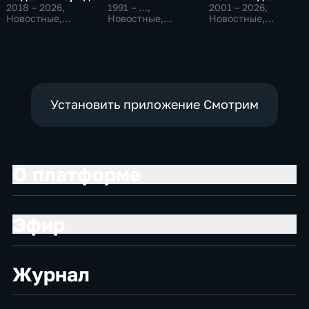
2018 – 2026
,
1991 – …
,
2001 – 2026
,
Новостные,
Новостные,
Новостные,
Общество,
Общественно-
Общественно-
общественно-
политические,
политические
политические
социально-
экономические
Установить приложение Смотрим
О платформе
Эфир
Журнал