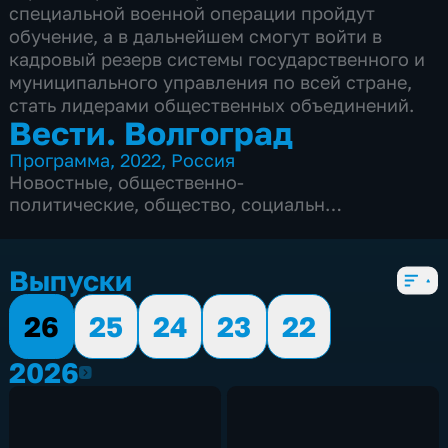
специальной военной операции пройдут
обучение, а в дальнейшем смогут войти в
кадровый резерв системы государственного и
муниципального управления по всей стране,
стать лидерами общественных объединений.
Вести. Волгоград
Программа
,
2022
,
Россия
Новостные
,
общественно-
политические
,
общество
,
социально-
экономические
,
Ежедневные
,
новостные
,
5 сезонов, 2354 выпуска
Выпуски
26
25
24
23
22
2026
2026