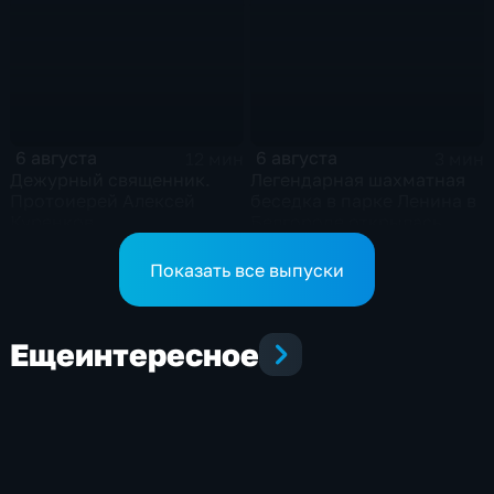
приемное отделение
6 августа
6 августа
12 мин
3 мин
Дежурный священник.
Легендарная шахматная
Протоиерей Алексей
беседка в парке Ленина в
Куренков
Белгороде открылась
после большой
реконструкции
Показать все выпуски
Еще
интересное