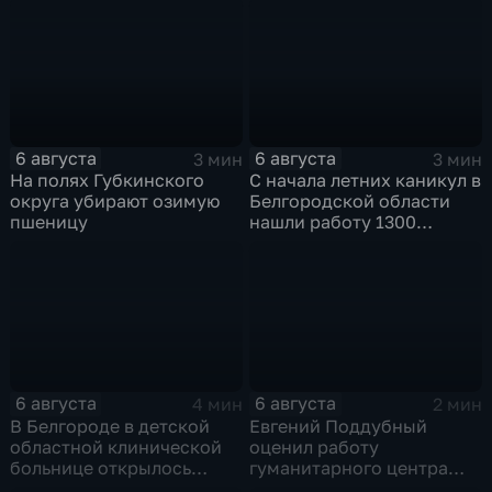
6 августа
6 августа
3 мин
3 мин
На полях Губкинского
С начала летних каникул в
округа убирают озимую
Белгородской области
пшеницу
нашли работу 1300
подростков
6 августа
6 августа
4 мин
2 мин
В Белгороде в детской
Евгений Поддубный
областной клинической
оценил работу
больнице открылось
гуманитарного центра
новое модульное
в Грайворонском округе