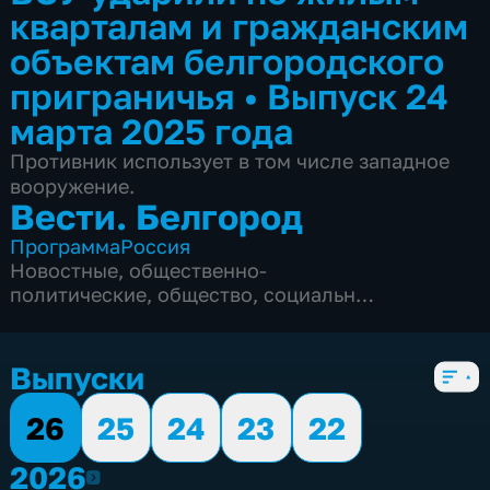
кварталам и гражданским
объектам белгородского
приграничья
•
Выпуск 24
марта 2025 года
Противник использует в том числе западное
вооружение.
Вести. Белгород
Программа
Россия
Новостные
,
общественно-
политические
,
общество
,
социально-
экономические
,
5 сезонов, 9994 выпуска
Выпуски
26
25
24
23
22
2026
2026