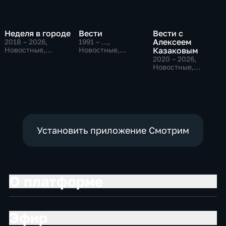
Неделя в городе
Вести
Вести с
Алексеем
2018 – 2026
,
1991 – …
,
Новостные,
Новостные,
Казаковым
Общество,
Общественно-
2020 – 2026
,
общественно-
политические,
Новостные,
политические
социально-
Общественно-
экономические
политические
Установить приложение Смотрим
О платформе
Эфир