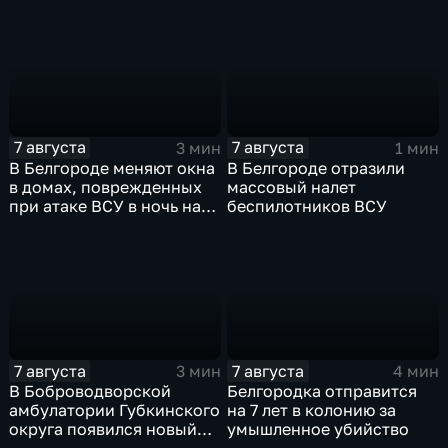
защитные комплекты
ветеранов СВО и их семей
7 августа
7 августа
3 мин
1 мин
В Белгороде меняют окна
В Белгороде отразили
в домах, поврежденных
массовый налет
при атаке ВСУ в ночь на
беспилотников ВСУ
27 июля
7 августа
7 августа
3 мин
4 мин
В Боброводворской
Белгородка отправится
амбулатории Губкинского
на 7 лет в колонию за
округа появился новый
умышленное убийство