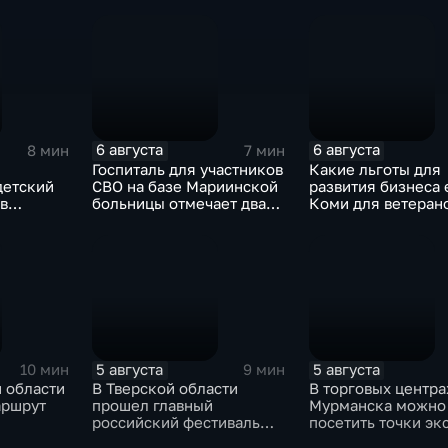
ка Еш"
в России
6 августа
6 августа
8 мин
7 мин
Госпиталь для участников
Какие льготы для
детский
СВО на базе Мариинской
развития бизнеса 
 в
больницы отмечает два
Коми для ветеран
есии?
года с начала работы
СВО?
5 августа
5 августа
10 мин
9 мин
 области
В Тверской области
В торговых центра
аршрут
прошел главный
Мурманска можно
российский фестиваль
посетить точки эк
уличной клоунады
скрининга здоров