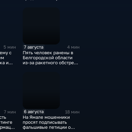
Победы
7 августа
5 мин
4 мин
ему с
Пять человек ранены в
ем
Белгородской области
ка и
из-за ракетного обстрела
и атак украинских БПЛА
6 августа
7 мин
18 мин
сть
На Ямале мошенники
йтинге
просят подписывать
ормации
фальшивые петиции о