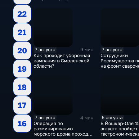
гуманитарной помощи
бойцам СВО
22
21
20
7 августа
7 августа
9 мин
Как проходит уборочная
Сотрудники
кампания в Смоленской
Росимущества п
области?
на фронт сваро
19
аппарат, болгарк
электроды
18
17
7 августа
6 августа
4 мин
16
Операция по
В Йошкар-Оле 15
разминированию
августа пройдет
морского дрона проходит
гастрономическ