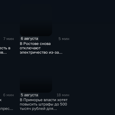
защите лесов
6 августа
7 мин
5 мин
В Ростове снова
есть в
отключают
ов
электричество из-за
жары
5 августа
6 мин
18 мин
х
В Приморье власти хотят
повысить штрафы до 500
спресс-
тысяч рублей для
ья
родителей, чьи дети