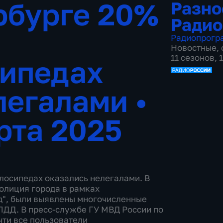
рбурге 20%
Разно
Радио
Радиопрогр
Новостные
,
11 сезонов,
сипедах
легалами
•
рта 2025
лосипедах оказались нелегалами. В
олиция города в рамках
д", были выявлены многочисленные
ПДД. В пресс-службе ГУ МВД России по
чти все пользователи