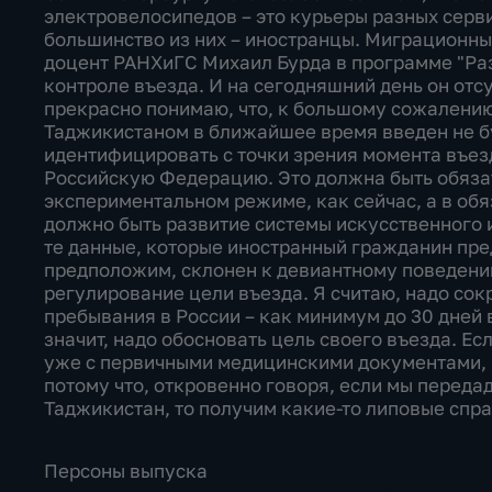
электровелосипедов – это курьеры разных серв
большинство из них – иностранцы. Миграционный
доцент РАНХиГС Михаил Бурда в программе "Раз
контроле въезда. И на сегодняшний день он отсу
прекрасно понимаю, что, к большому сожалению
Таджикистаном в ближайшее время введен не буд
идентифицировать с точки зрения момента въезд
Российскую Федерацию. Это должна быть обязат
экспериментальном режиме, как сейчас, а в обя
должно быть развитие системы искусственного 
те данные, которые иностранный гражданин пред
предположим, склонен к девиантному поведению.
регулирование цели въезда. Я считаю, надо со
пребывания в России – как минимум до 30 дней в
значит, надо обосновать цель своего въезда. Ес
уже с первичными медицинскими документами, к
потому что, откровенно говоря, если мы переда
Таджикистан, то получим какие-то липовые спр
Персоны выпуска