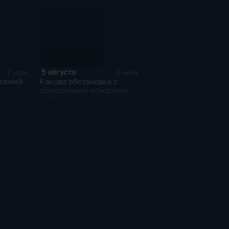
находятся на пляже без
присмотра
5 августа
7 мин
6 мин
 семей
Какова обстановка с
природными пожарами
на Ямале?
сти