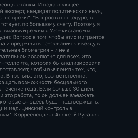
исов доставки. И подавляющее
 эксперт, кандидат политических наук,
ное время": "Вопрос в процедуре, в
тствует, по большому счету. Поэтому я
, визовый режим с Узбекистаном и
ет. Вопрос в том, чтобы этих мигрантов
а и предъявить требования к въезду в
ельная биометрия – и не в
зательном абсолютно для всех. Это
интеллекта, которая бы анализировала
оставляет, чтобы вычленять тех, кто,
 В-третьих, это, соответственно,
кращать возможности бесцельного
 течение года. Если больше 30 дней,
ли это работа, то он должен въезжать
оторые он здесь будет подтверждать,
дим медицинский контроль в
авки". Корреспондент Алексей Русанов.