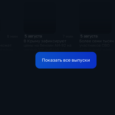
"Карандаш-фест"
5 августа
5 августа
8 мин
7 мин
В Крыму зафиксируют
Более семи тысяч
 может
цены на бензин АИ-92 на
участников СВО
отяженной
уровне 100 рублей за
используют меры
ной в
литр
поддержки в
Ульяновской обла
Показать все выпуски