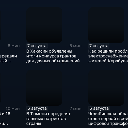
7 августа
7 августа
6 мин
6 мин
В Хакасии объявлены
Как решили пробл
ередали
итоги конкурса грантов
электроснабжени
чный
для дачных объединений
жителей Карабула
у,
Яндаре?
6 августа
6 августа
10 мин
7 мин
 и 16
В Тюмени определят
Челябинская обла
главных патриотов
стала первой в ре
ий
страны
цифровой трансф