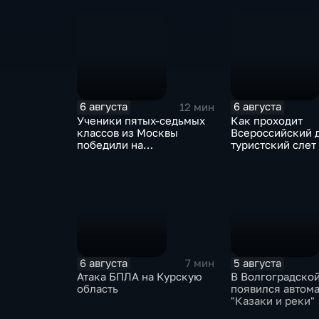
в районе Приморского
фестиваль "Йош
парка в Ялте
6 августа
6 августа
12 мин
Ученики пятых-седьмых
Как проходит
классов из Москвы
Всероссийский 
победили на
туристский слет
Всероссийском конкурсе
Карачаево-Черк
"Большая перемена"
6 августа
5 августа
7 мин
Атака БПЛА на Курскую
В Волгоградской
область
появился автом
"Казаки и реки"