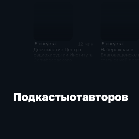
5 августа
5 августа
12 мин
Десятилетие Центра
Набережная в
радиохирургии Института
Благовещенске
Склифосовского
стать самой пр
речной набереж
стране
Подкасты
от
авторов