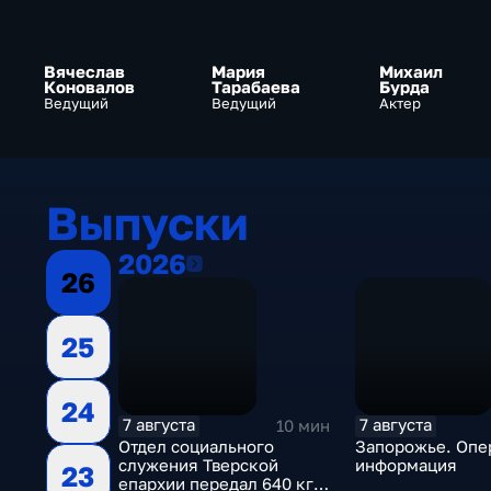
Вячеслав
Мария
Михаил
Коновалов
Тарабаева
Бурда
Ведущий
Ведущий
Актер
Выпуски
2026
2026
26
25
24
7 августа
7 августа
10 мин
Отдел социального
Запорожье. Опе
служения Тверской
информация
23
епархии передал 640 кг