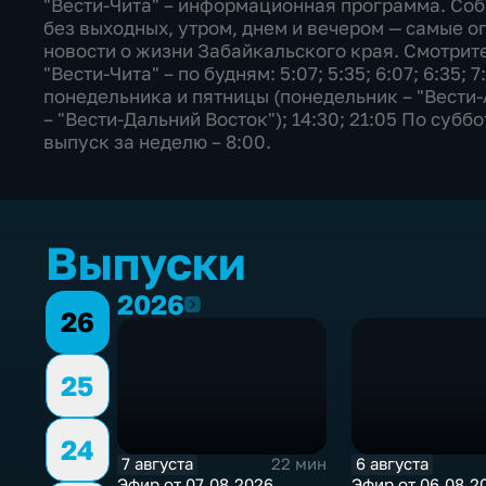
"Вести-Чита" – информационная программа. Со
без выходных, утром, днем и вечером — самые о
новости о жизни Забайкальского края. Смотрите
"Вести-Чита" – по будням: 5:07; 5:35; 6:07; 6:35; 7
понедельника и пятницы (понедельник – "Вести-
– "Вести-Дальний Восток"); 14:30; 21:05 По субб
выпуск за неделю – 8:00.
Выпуски
2026
2026
26
25
24
7 августа
6 августа
22 мин
Эфир от 07.08.2026
Эфир от 06.08.2