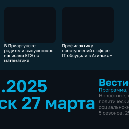
В Приаргунске
Профилактику
родители выпускников
преступлений в сфере
написали ЕГЭ по
IT обсудили в Агинском
математике
3.2025
Вести
Программа
,
ск 27 марта
Новостные
,
политическ
социально-
5 сезонов, 