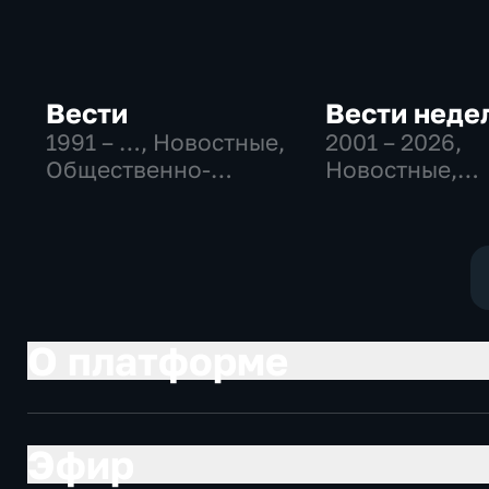
Вести
Вести неде
1991 – …
, Новостные,
2001 – 2026
,
Общественно-
Новостные,
политические,
Общественно
социально-
политические
экономические
О платформе
Эфир