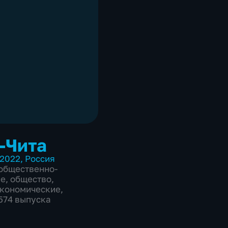
-Чита
2022
,
Россия
общественно-
ие
,
общество
,
экономические
,
2574 выпуска