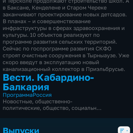
и Терсколе продолжают строительство школ. А
в Баксане, Кенделене и Старом Череке
заканчивают проектирование новых детсадов.
В планах – и совершенствование
инфраструктуры в сферах здравоохранения и
культуры. 10 объектов реализуют по
программе развития сельских территорий.
Сейчас по госпрограмме развития СКФО
строят очистные сооружения в Тырныаузе. Уже
скоро введут в эксплуатацию новый
канализационный коллектор в Приэльбрусье.
Вести. Кабардино-
Балкария
Программа
Россия
Новостные
,
общественно-
политические
,
общество
,
социально-
экономические
,
5 сезонов, 560 выпусков
Выпуски