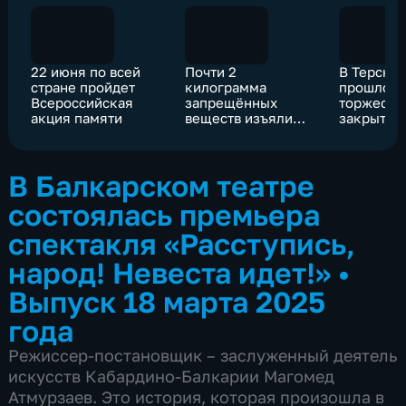
22 июня по всей
Почти 2
В Терско
стране пройдет
килограмма
прошло
Всероссийская
запрещённых
торжеств
акция памяти
веществ изъяли
закрытие 
полицейские у
этапа во
четверых жителей
сборов «
КБР
В Балкарском театре
состоялась премьера
спектакля «Расступись,
народ! Невеста идет!»
•
Выпуск 18 марта 2025
года
Режиссер-постановщик – заслуженный деятель
искусств Кабардино-Балкарии Магомед
Атмурзаев. Это история, которая произошла в