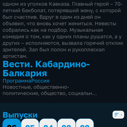
одном из уголков Кавказа. Главный герой – 70-
летний Бекболат, потерявший жену, с которой
был счастлив. Вдруг в один из дней он
объявил, что вновь хочет жениться. Невесты
собрались как на подбор. Музыкальная
комедия о том, как у одних планы рушатся, а у
других – исполняются, вызвала горячий отклик
зрителей. Зал был полон и рукоплескал
артистам.
Вести. Кабардино-
Балкария
Программа
Россия
Новостные
,
общественно-
политические
,
общество
,
социально-
экономические
,
5 сезонов, 560 выпусков
Выпуски