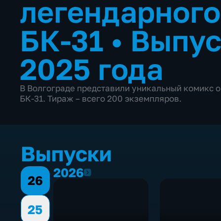
легендарного
БК-31
•
Выпус
2025 года
В Волгограде представили уникальный комикс о
БК-31. Тираж – всего 200 экземпляров.
Выпуски
2026
2026
26
25