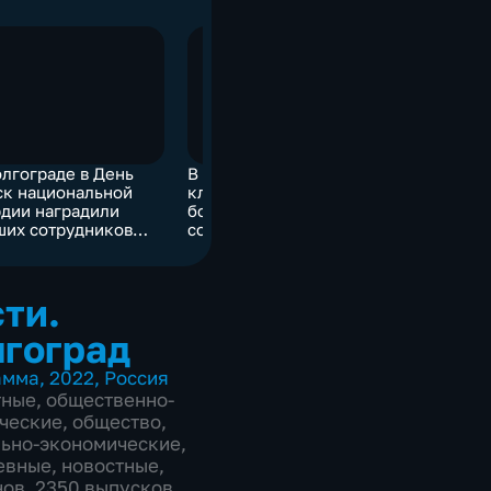
олгограде в День
В волгоградские
ск национальной
клиники поступит
рдии наградили
более 1,6 тысячи
ших сотрудников
современного
цслужбы
оборудования до 2030
года
ти.
лгоград
амма
,
2022
,
Россия
тные
,
общественно-
ческие
,
общество
,
ьно-экономические
,
евные
,
новостные
,
нов, 2350 выпусков