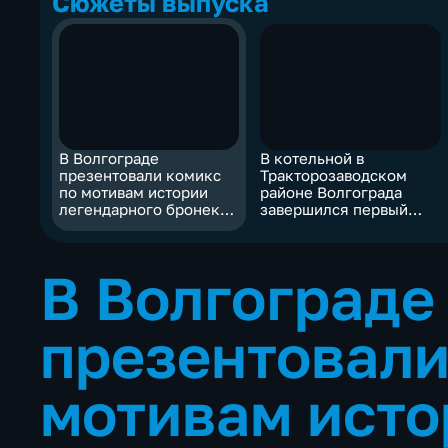
Сюжеты выпуска
В Волгограде
В котельной в
презентовали комикс
Тракторозаводском
по мотивам истории
районе Волгограда
легендарного бронекатера
завершился первый
БК-31
этап капитального
ремонта
В Волгограде
презентовали
мотивам исто