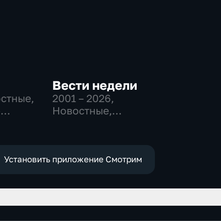
Вести недели
остные,
2001 – 2026
,
-
Новостные,
,
Общественно-
политические
е
Установить приложение Смотрим