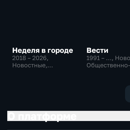
Неделя в городе
Вести
2018 – 2026
,
1991 – …
, Нов
Новостные,
Общественно
Общество,
политические
общественно-
социально-
политические
экономически
О платформе