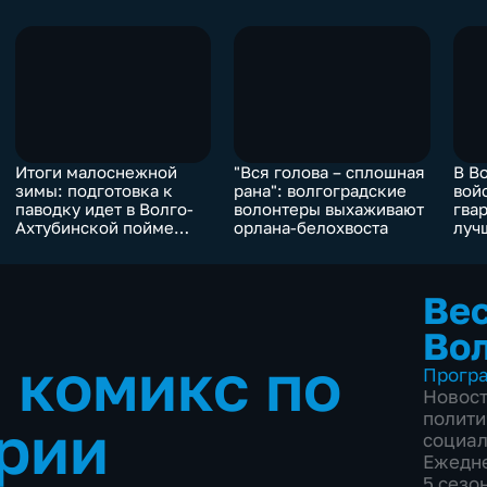
Итоги малоснежной
"Вся голова – сплошная
В В
зимы: подготовка к
рана": волгоградские
вой
паводку идет в Волго-
волонтеры выхаживают
гва
Ахтубинской пойме
орлана-белохвоста
луч
Волгоградской области
спе
Вес
Во
 комикс по
Прогр
Новос
полити
рии
социал
Ежедн
5 сезо