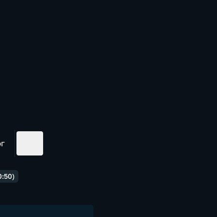
ог
:50)