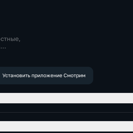
остные,
-
,
е
Установить приложение Смотрим