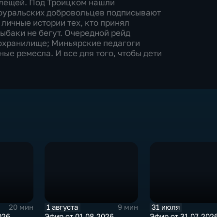
 клещей. Под Троицком нашли
ноуральских добровольцев подписывают
личные истории тех, кто принял
рыбаки не бегут. Очередной рейд
охранилище; Миньярские педагоги
е ремесла. И все для того, чтобы дети
1 августа
31 июля
20 мин
9 мин
026
Эфир от 01.08.2026
Эфир от 31.07.202