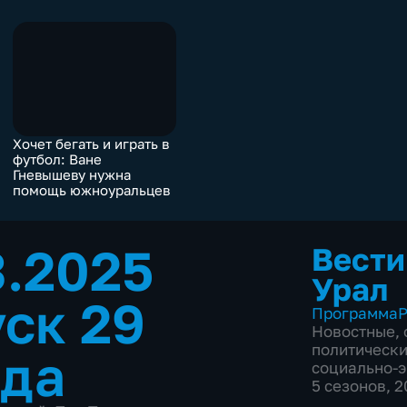
Хочет бегать и играть в
футбол: Ване
Гневышеву нужна
помощь южноуральцев
3.2025
Вести
Урал
ск 29
Программа
Р
Новостные
,
политическ
ода
социально-
5 сезонов, 