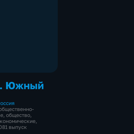
. Южный
оссия
общественно-
ие
,
общество
,
экономические
,
2081 выпуск