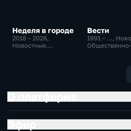
Неделя в городе
Вести
2018 – 2026
,
1991 – …
, Нов
Новостные,
Общественно
Общественно-
политические
политические,
социально-
общество
экономически
О платформе
Эфир