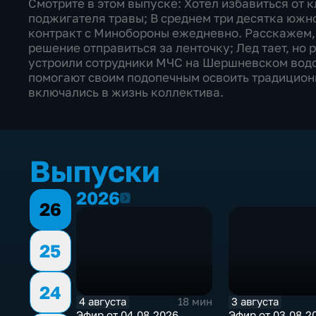
Смотрите в этом выпуске: Хотел избавиться от
поджигателя травы; В среднем три десятка юж
контракт с Минобороны ежедневно. Расскажем, 
решение отправиться за ленточку; Лед тает, но 
устроили сотрудники МЧС на Шершневском вод
помогают своим подопечным освоить традиционны
включались в жизнь коллектива.
Выпуски
2026
2026
26
25
24
4 августа
3 августа
18 мин
Эфир от 04.08.2026
Эфир от 03.08.2