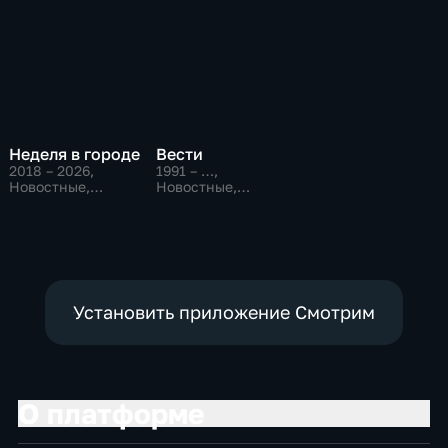
Неделя в городе
Вести
2018 – 2026
,
1991 – …
,
Новостные,
Новостные,
Общественно-
Общественно-
политические,
политические,
общество
социально-
экономические
Установить приложение Смотрим
О платформе