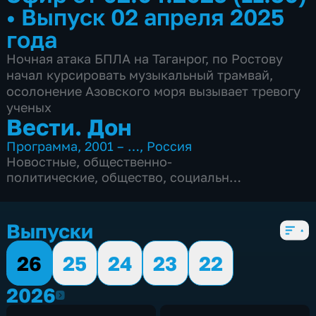
•
Выпуск 02 апреля 2025
года
Ночная атака БПЛА на Таганрог, по Ростову
начал курсировать музыкальный трамвай,
осолонение Азовского моря вызывает тревогу
ученых
Вести. Дон
Программа
,
2001 – …
,
Россия
Новостные
,
общественно-
политические
,
общество
,
социально-
экономические
,
Ежедневные
,
5 сезонов, 2846 выпусков
Выпуски
26
25
24
23
22
2026
2026