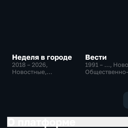
Неделя в городе
Вести
2018 – 2026
,
1991 – …
, Нов
Новостные,
Общественно
Общество,
политические
общественно-
социально-
политические
экономически
О платформе