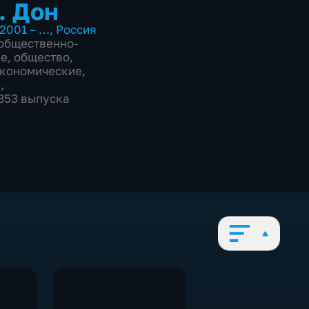
. Дон
2001 – …
,
Россия
общественно-
ие
,
общество
,
экономические
,
е
,
2853 выпуска