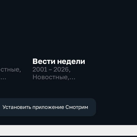
Вести недели
остные,
2001 – 2026
,
-
Новостные,
,
Общественно-
политические
е
Установить приложение Смотрим