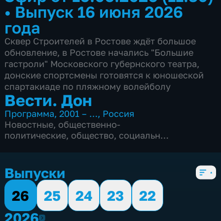
•
Выпуск 16 июня 2026
года
Сквер Строителей в Ростове ждёт большое
обновление, в Ростове начались "Большие
гастроли" Московского губернского театра,
донские спортсмены готовятся к юношеской
спартакиаде по пляжному волейболу
Вести. Дон
Программа
,
2001 – …
,
Россия
Новостные
,
общественно-
политические
,
общество
,
социально-
экономические
,
Ежедневные
,
5 сезонов, 2855 выпусков
Выпуски
26
25
24
23
22
2026
2026