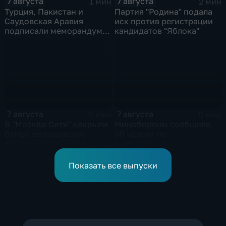
7 августа
7 августа
1 мин
2 мин
Турция, Пакистан и
Партия "Родина" подала
Саудовская Аравия
иск против регистрации
подписали меморандум о
кандидатов "Яблока"
коллективной обороне
7 августа
7 августа
5 мин
5 мин
В "Москва‑Сити" накрыли
Минобороны сообщило
банду, выводившую
об ударах по
деньги мошенников за
инфраструктуре и
рубеж
военной технике ВСУ
Показать все выпуски