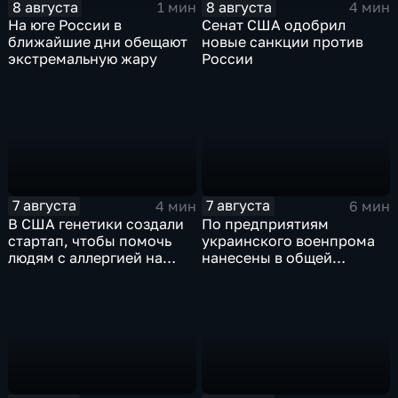
8 августа
8 августа
1 мин
4 мин
На юге России в
Сенат США одобрил
ближайшие дни обещают
новые санкции против
экстремальную жару
России
7 августа
7 августа
4 мин
6 мин
В США генетики создали
По предприятиям
стартап, чтобы помочь
украинского военпрома
людям с аллергией на
нанесены в общей
собак
сложности более 10-ти
массированных и
групповых ударов