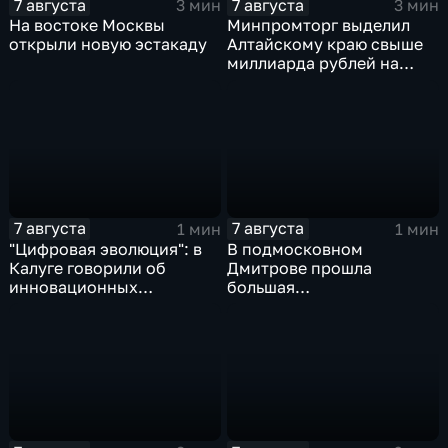
7 августа
7 августа
3 мин
3 мин
На востоке Москвы
Минпромторг выделил
открыли новую эстакаду
Алтайскому краю свыше
миллиарда рублей на
промразвитие
7 августа
7 августа
1 мин
1 мин
"Цифровая эволюция": в
В подмосковном
Калуге говорили об
Дмитрове прошла
инновационных
большая
IT‑проектах
агропромышленная
выставка