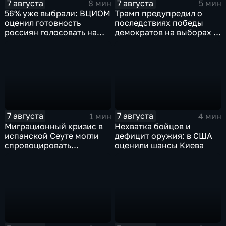
7 августа
7 августа
8 мин
5 мин
56% уже выбрали: ВЦИОМ
Трамп предупредил о
оценил готовность
последствиях победы
россиян голосовать на
демократов на выборах в
выборах в Госдуму
Сенат.
7 августа
7 августа
1 мин
4 мин
Миграционный кризис в
Нехватка бойцов и
испанской Сеуте могли
дефицит оружия: в США
спровоцировать
оценили шансы Киева
спецслужбы Израиля