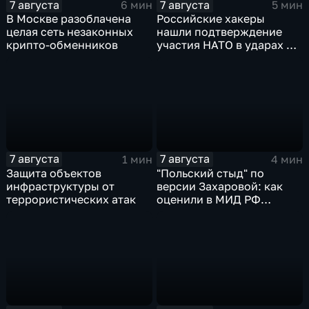
7 августа
7 августа
6 мин
5 мин
В Москве разоблачена
Российские хакеры
целая сеть незаконных
нашли подтверждение
крипто-обменников
участия НАТО в ударах по
России
7 августа
7 августа
1 мин
4 мин
Защита объектов
"Польский стыд" по
инфраструктуры от
версии Захаровой: как
террористических атак
оценили в МИД РФ
скандальную речь
Навроцкого