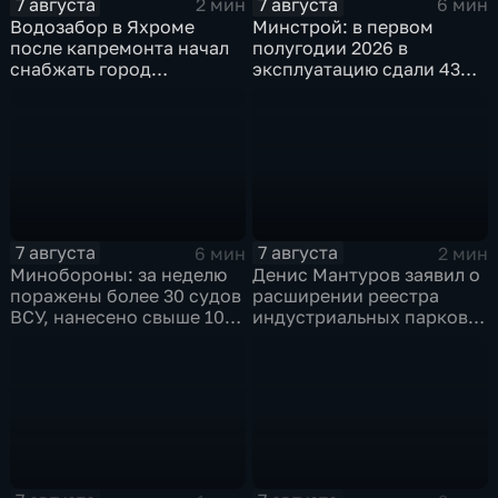
7 августа
7 августа
2 мин
6 мин
Водозабор в Яхроме
Минстрой: в первом
после капремонта начал
полугодии 2026 в
снабжать город
эксплуатацию сдали 43
качественной водой
миллиона "квадратов"
7 августа
7 августа
6 мин
2 мин
Минобороны: за неделю
Денис Мантуров заявил о
поражены более 30 судов
расширении реестра
ВСУ, нанесено свыше 10
индустриальных парков в
ударов по ключевым
Ярославской области
объектам