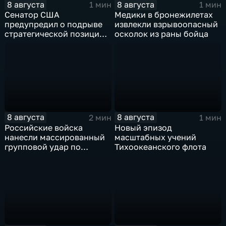
8 августа
8 августа
1 мин
1 мин
Сенатор США
Медики в бронежилетах
предупредил о подрыве
извлекли взрывоопасный
стратегической позиции
осколок из раны бойца
из-за новых пошлин
против России
8 августа
8 августа
2 мин
1 мин
Российские войска
Новый эпизод
нанесли массированный
масштабных учений
групповой удар по
Тихоокеанского флота
стратегическим объектам
в глубоком тылу ВСУ