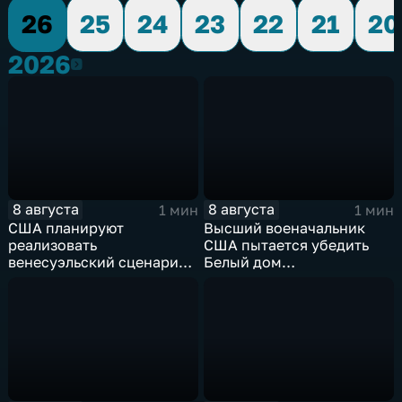
26
25
24
23
22
21
20
2026
2026
8 августа
8 августа
1 мин
1 мин
США планируют
Высший военачальник
реализовать
США пытается убедить
венесуэльский сценарий
Белый дом
для смены власти на Кубе
незамедлительно
завершить конфликт с
Ираном