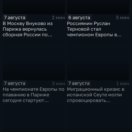
7 августа
6 августа
2 мин
5 мин
В Москву Внуково из
Россиянин Руслан
Парижа вернулась
Терновой стал
сборная России по
чемпионом Европы в
синхронному плаванию
прыжках в воду с 10-ти
метровой вышки
7 августа
7 августа
3 мин
1 мин
На чемпионате Европы по
Миграционный кризис в
плаванию в Париже
испанской Сеуте могли
сегодня стартуют
спровоцировать
соревнования по хай-
спецслужбы Израиля
дайвингу