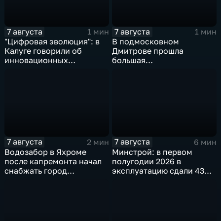
7 августа
7 августа
1 мин
1 мин
"Цифровая эволюция": в
В подмосковном
Калуге говорили об
Дмитрове прошла
инновационных
большая
IT‑проектах
агропромышленная
выставка
7 августа
7 августа
2 мин
6 мин
Водозабор в Яхроме
Минстрой: в первом
после капремонта начал
полугодии 2026 в
снабжать город
эксплуатацию сдали 43
качественной водой
миллиона "квадратов"