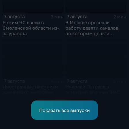
7 августа
7 августа
3 мин
2 мин
Режим ЧС ввели в
В Москве пресекли
Смоленской области из-
работу девяти каналов,
за урагана
по которым деньги
выводились за рубеж
через криптовалюту
7 августа
7 августа
4 мин
2 мин
Иностранные наемники
Николай Патрушев
заваливают жалобами
осмотрел флагман ВМС -
украинского военного
многоцелевой авианосец
омбудсмена
"Атлантико" в Рио-де-
Жанейро
Показать все выпуски