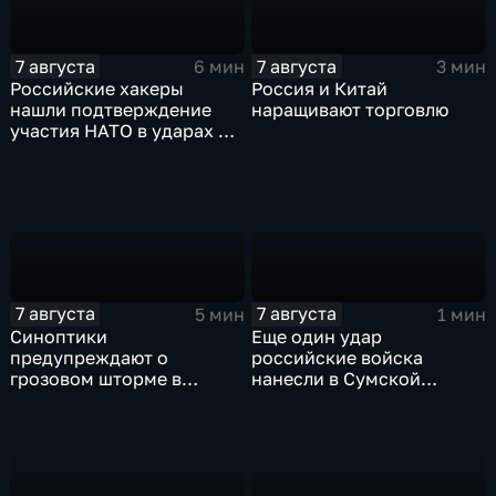
7 августа
7 августа
6 мин
3 мин
Российские хакеры
Россия и Китай
нашли подтверждение
наращивают торговлю
участия НАТО в ударах по
России
7 августа
7 августа
5 мин
1 мин
Синоптики
Еще один удар
предупреждают о
российские войска
грозовом шторме в
нанесли в Сумской
Центральной России
области