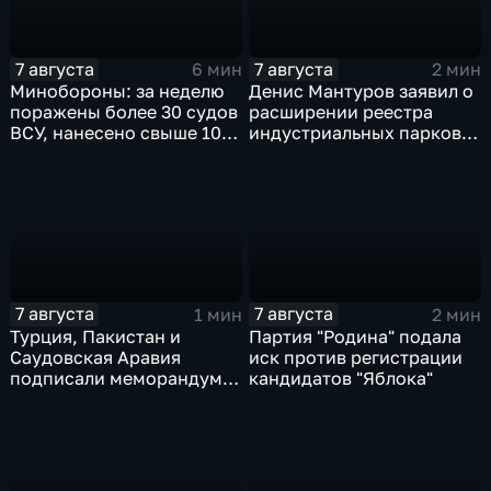
7 августа
7 августа
6 мин
2 мин
Минобороны: за неделю
Денис Мантуров заявил о
поражены более 30 судов
расширении реестра
ВСУ, нанесено свыше 10
индустриальных парков в
ударов по ключевым
Ярославской области
объектам
7 августа
7 августа
1 мин
2 мин
Турция, Пакистан и
Партия "Родина" подала
Саудовская Аравия
иск против регистрации
подписали меморандум о
кандидатов "Яблока"
коллективной обороне