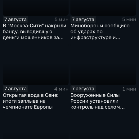
7 августа
7 августа
5 мин
5 мин
В "Москва‑Сити" накрыли
Минобороны сообщило
банду, выводившую
об ударах по
деньги мошенников за
инфраструктуре и
рубеж
военной технике ВСУ
7 августа
7 августа
4 мин
1 мин
Открытая вода в Сене:
Вооруженные Силы
итоги заплыва на
России установили
чемпионате Европы
контроль над селом
Анискино в Харьковской
области