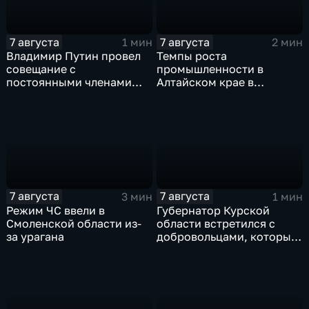
7 августа
7 августа
1 мин
2 мин
Владимир Путин провел
Темпы роста
совещание с
промышленности в
постоянными членами
Алтайском крае в
Совета безопасности
нынешнем году уже выше
России
среднего
7 августа
7 августа
3 мин
1 мин
Режим ЧС ввели в
Губернатор Курской
Смоленской области из-
области встретился с
за урагана
добровольцами, которые
помогали пострадавшим
от вторжения ВСУ
жителям приграничья