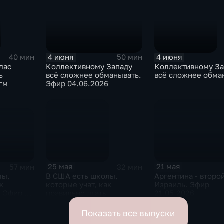
4 июня
4 июня
40 мин
50 мин
лас
Коллективному Западу
Коллективному За
ь
всё сложнее обманывать.
всё сложнее обма
гм
Эфир 04.06.2026
25 мая
21 мая
57 мин
32 мин
лы,
В США есть школы,
Аргентина - второ
ак
которые учат, как
Израиль. Эфир
. Эфир от
правильно лгать
21.05.2026
Показать все выпуски