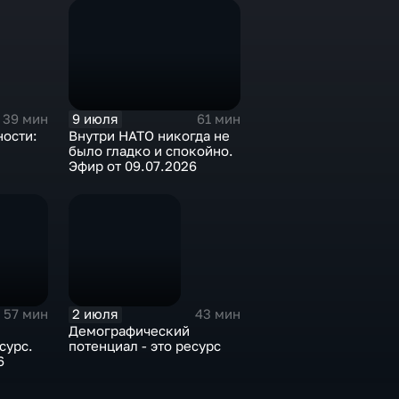
9 июля
39 мин
61 мин
ности:
Внутри НАТО никогда не
было гладко и спокойно.
Эфир от 09.07.2026
2 июля
57 мин
43 мин
Демографический
сурс.
потенциал - это ресурс
6