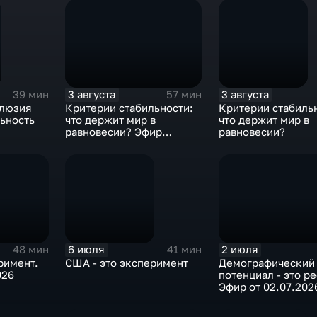
3 августа
3 августа
39 мин
57 мин
ллюзия
Критерии стабильности:
Критерии стабиль
ьность
что держит мир в
что держит мир в
равновесии? Эфир
равновесии?
03.08.2026
6 июля
2 июля
48 мин
41 мин
римент.
США - это эксперимент
Демографический
026
потенциал - это ре
Эфир от 02.07.202