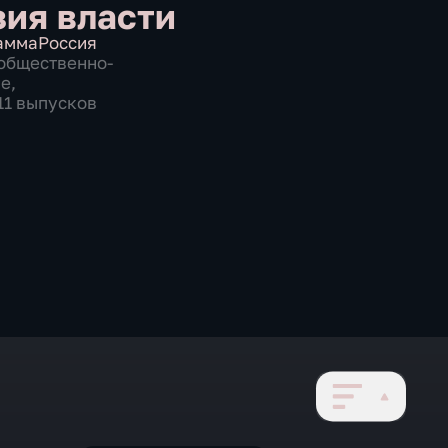
ия власти
амма
Россия
общественно-
ие
,
611 выпусков