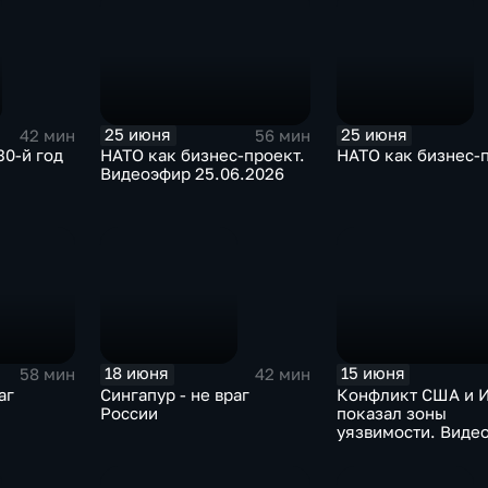
25 июня
25 июня
42 мин
56 мин
30-й год
НАТО как бизнес-проект.
НАТО как бизнес-
Видеоэфир 25.06.2026
18 июня
15 июня
58 мин
42 мин
аг
Сингапур - не враг
Конфликт США и 
России
показал зоны
уязвимости. Виде
15.06.2026