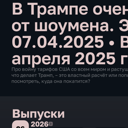
В Трампе очен
от шоумена. 
07.04.2025
•
апреля 2025 
Про войну тарифов США со всем миром и растуще
что делает Трамп, – это властный расчёт или поп
посмотреть, куда она покатится?
Выпуски
2026
2026