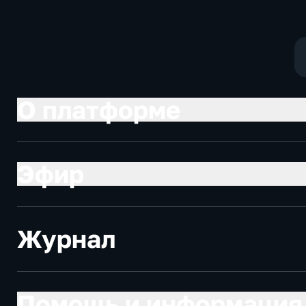
О платформе
Эфир
Журнал
Помощь и информация