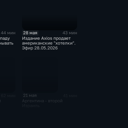
28 мая
43 мин
44 мин
Издание Axios продает
паду
американские "хотелки".
нывать
Эфир 28.05.2026
21 мая
62 мин
41 мин
й
Аргентина - второй
Израиль