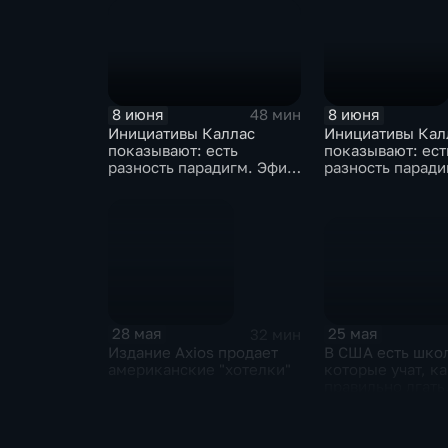
8 июня
8 июня
48 мин
Инициативы Каллас
Инициативы Кал
показывают: есть
показывают: ест
разность парадигм. Эфир
разность паради
от 08.06.2026
25 мая
28 мая
32 мин
В США есть шко
Издание Axios продает
которые учат, к
американские "хотелки"
правильно лгать
25.05.2026