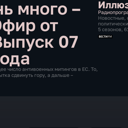
ь много –
Иллюз
Радиопрогр
Эфир от
Новостные
,
политическ
5 сезонов, 
Выпуск 07
года
е число антивоенных митингов в ЕС. То,
ытка сдвинуть гору, а дальше –