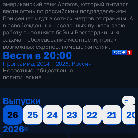
американский танк Abrams, который пытался
вести огонь по российским подразделениям.
Бои сейчас идут в сотнях метров от границы. А
в освобожденных населенных пунктах свою
работу выполняют бойцы Росгвардии, чья
задача – обследование местности, поиск
возможных схронов, помощь жителям.
Вести в 20:00
Программа
,
2014 – 2026
,
Россия
Новостные
,
общественно-
политические
,
13 сезонов, 3517 выпусков
Выпуски
26
25
24
23
22
21
20
2026
2026