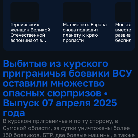
Героических
Матвиенко: Европа
Москва и
женщин Великой
снова подводит
вместе в
Отечественной
планету к краю
развивать
вспоминают в
пропасти
беспилот
России
высокие
технолог
Выбитые из курского
приграничья боевики ВСУ
оставили множество
опасных сюрпризов
•
Выпуск 07 апреля 2025
года
В курском приграничье и по ту сторону, в
Сумской области, за сутки уничтожены более
150 боевиков, БТР, две боевые машины, а также