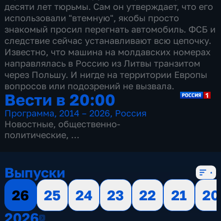
десяти лет тюрьмы. Сам он утверждает, что его
использовали "втемную", якобы просто
знакомый просил перегнать автомобиль. ФСБ и
следствие сейчас устанавливают всю цепочку.
Известно, что машина на молдавских номерах
направлялась в Россию из Литвы транзитом
через Польшу. И нигде на территории Европы
вопросов или подозрений не вызвала.
Вести в 20:00
Программа
,
2014 – 2026
,
Россия
Новостные
,
общественно-
политические
,
13 сезонов, 3519 выпусков
Выпуски
26
25
24
23
22
21
20
2026
2026