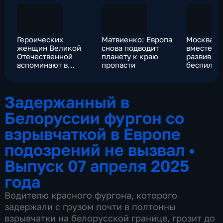
Героических
Матвиенко: Европа
Москва и
женщин Великой
снова подводит
вместе в
Отечественной
планету к краю
развивать
вспоминают в
пропасти
беспилот
России
высокие
технолог
Задержанный в
Белоруссии фургон со
взрывчаткой в Европе
подозрений не вызвал
•
Выпуск 07 апреля 2025
года
Водителю красного фургона, которого
задержали с грузом почти в полтонны
взрывчатки на белорусской границе, грозит до