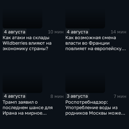
4 августа
4 августа
10 мин
14 мин
Как атаки на склады
Как возможная смена
Wildberries влияют на
власти во Франции
экономику страны?
повлияет на европейскую
поддержку Киева?
4 августа
3 августа
8 мин
7 мин
Трамп заявил о
Роспотребнадзор:
последнем шансе для
Употребление воды из
Ирана на мирное
родников Москвы может
урегулирование
привести к заражению
инфекциями