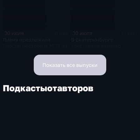
Садовое кольцо"
героев"
30 июля
30 июля
8 мин
17 мин
Ливия предложила
В Екатеринбурге
России построить НПЗ на
арестовали второго
территории своей страны
фигуранта дела об
избиении ученого РАН
Никиты Зезина, после
Показать все выпуски
которого он скончался
Подкасты
от
авторов