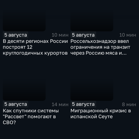
5 августа
5 августа
10 мин
10 мин
В десяти регионах России
Россельхознадзор ввел
построят 12
ограничения на транзит
круглогодичных курортов
через Россию мяса и
субпродуктов птицы,
произведенных
предприятиями
Евросоюза
5 августа
5 августа
14 мин
8 мин
Как спутники системы
Миграционный кризис в
"Рассвет" помогают в
испанской Сеуте
СВО?