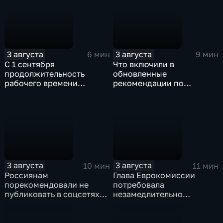
3 августа
3 августа
6 мин
9 мин
С 1 сентября
Что включили в
продолжительность
обновленные
рабочего времени
рекомендации по
водителей не должна
внеурочной деятельности
превышать 40 часов в
для школ?
неделю
3 августа
3 августа
10 мин
11 мин
Россиянам
Глава Еврокомиссии
порекомендовали не
потребовала
публиковать в соцсетях
незамедлительно
адреса проживания,
высылать нелегальных
учебы и работы, а также
мигрантов, проникших в
информацию о близких
испанский эксклав Сеута