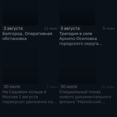
3 августа
3 августа
11 мин
9 мин
Белгород. Оперативная
Трагедия в селе
обстановка
Архипо‑Осиповка
городского округа
Геленджик
30 июля
30 июля
7 мин
16 мин
На Садовом кольце в
Специальный показ
Москве 1 августа
нового документального
перекроют движение из-
фильма "Малийский
за Ночного
рубеж" прошел в столице
велофестиваля и
в рамках фестиваля
велогонки "Вечернее
"RT.Док: Время наших