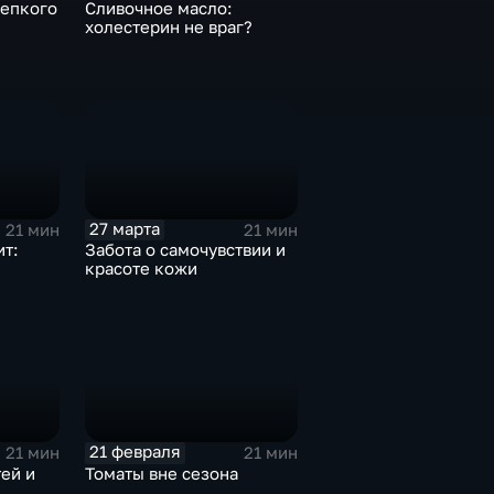
репкого
Сливочное масло:
холестерин не враг?
27 марта
21 мин
21 мин
ит:
Забота о самочувствии и
красоте кожи
21 февраля
21 мин
21 мин
ей и
Томаты вне сезона