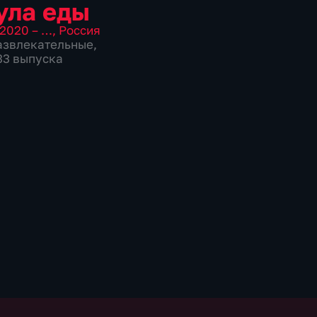
ула еды
2020 – …
,
Россия
азвлекательные
,
133 выпуска