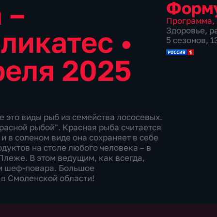
 –
Форм
Программа
,
еликатес
•
Здоровье
,
р
5 сезонов, 
реля 2025
се это виды рыб из семейства лососевых.
красной рыбой". Красная рыба считается
и в соленом виде она сохраняет в себе
одуктов на столе любого человека – в
леже. В этом ведущим, как всегда,
 и шеф-повара. Большое
 в Смоленской области!