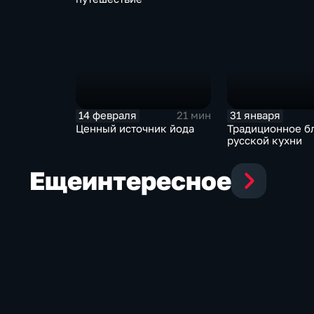
14 февраля
31 января
21 мин
Ценный источник йода
Традиционное б
русской кухни
Еще
интересное