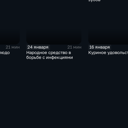
24 января
16 января
21 мин
21 мин
людо
Народное средство в
Куриное удовольс
борьбе с инфекциями