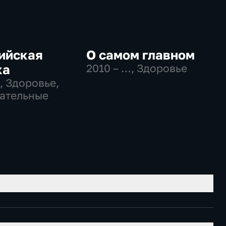
ийская
О самом главном
ка
2010 – …
, Здоровье
, Здоровье,
ательные