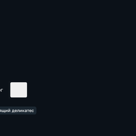
ог
оящий деликатес