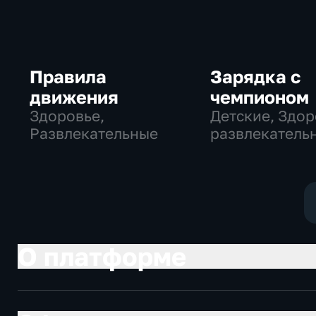
Правила
Зарядка с
движения
чемпионом
Здоровье,
Детские, Здор
Развлекательные
развлекатель
О платформе