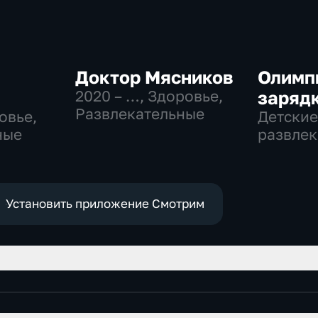
Доктор Мясников
Олимп
2020 – …
, Здоровье,
заряд
Развлекательные
овье,
Детские
ные
развлек
Установить приложение Смотрим