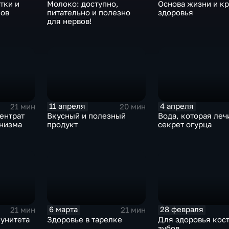
Основа жизни и к
тки и
Молоко: доступно,
здоровья
нов
питательно и полезно
для нервов!
11 апреля
4 апреля
21 мин
20 мин
ентрат
Вкусный и полезный
Вода, которая леч
анизма
продукт
секрет огурца
6 марта
28 февраля
21 мин
21 мин
унитета
Здоровье в тарелке
Для здоровья кост
зубов