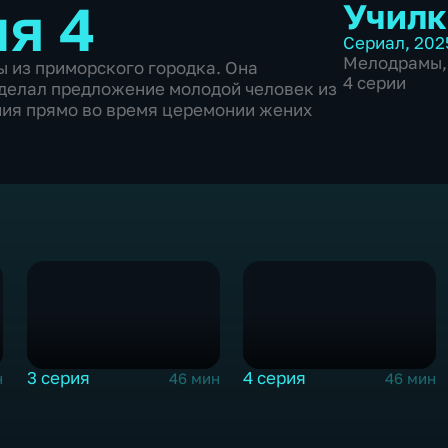
ия 4
Училк
Сериал
,
202
Мелодрамы
ы из приморского городка. Она
4 серии
 сделал предложение молодой человек из
ания прямо во время церемонии жених
3 серия
4 серия
н
46 мин
46 мин