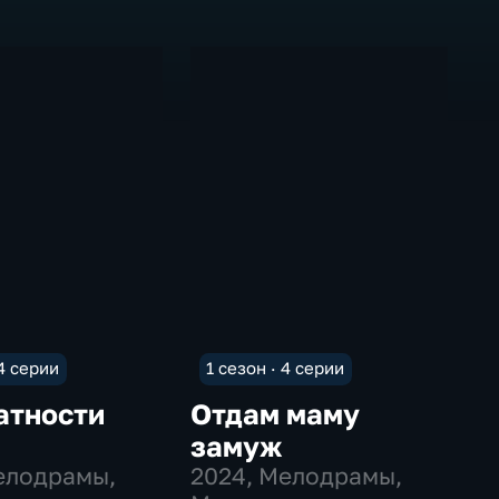
 4 серии
1 сезон · 4 серии
атности
Отдам маму
замуж
елодрамы,
2024
, Мелодрамы,