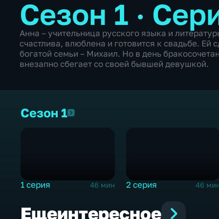
Сезон 1 · Сер
Анна – учительница русского языка и литератур
счастлива, влюблена и готовится к свадьбе. Ей
богатой семьи – Михаил. Но в день бракосочет
внезапно сбегает со своей бывшей девушкой.
Сезон 1
Сезон 1
1 серия
2 серия
46 мин
46 ми
Еще
интересное