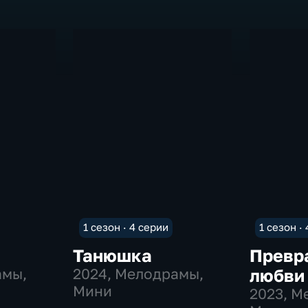
1 сезон · 4 серии
1 сезон ·
Танюшка
Превр
амы,
2024
, Мелодрамы,
любви
Мини
2023
, М