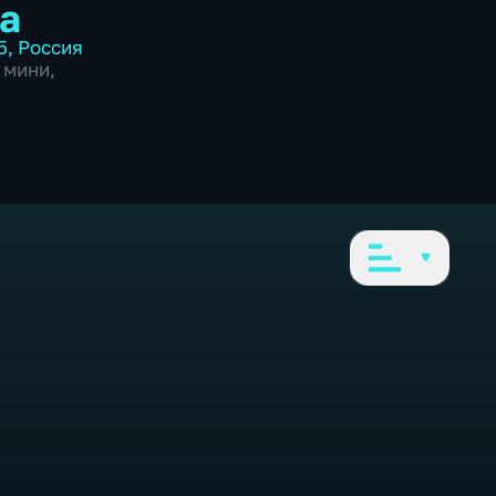
а
5
,
Россия
,
мини
,