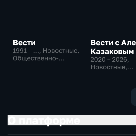
Вести
Вести с Ал
1991 – …
, Новостные,
Казаковым
Общественно-
2020 – 2026
,
политические,
Новостные,
социально-
Общественно
экономические
политические
О платформе