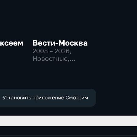
ексеем
Вести-Москва
2008 – 2026
,
Новостные,
Общественно-
политические,
-
социально-
экономические
Установить приложение Смотрим