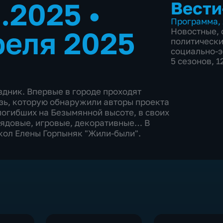
4.2025
•
Вести
Программа
,
реля 2025
Новостные
,
политическ
социально-
5 сезонов, 
здник. Впервые в городе проходят
зь, которую обнаружили авторы проекта
 погибших на Безымянной высоте, в своих
брядовые, игровые, декоративные… В
кол Елены Горпыняк "Жили-были".