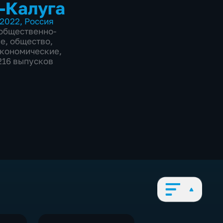
-Калуга
2022
,
Россия
общественно-
ие
,
общество
,
экономические
,
1216 выпусков