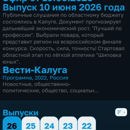
Выпуск 10 июня 2026 года
Публичные слушания по областному бюджету
состоялись в Калуге. Документ прогнозирует
дальнейший экономический рост. "Лучший по
профессии". Выбрали повара, который
представит регион на всероссийском финале
конкурса. Скорость, сила, точность! Стартовал
областной этап по лёгкой атлетике "Шиповка
юных".
Вести-Калуга
Программа
,
2022
,
Россия
Новостные
,
общественно-
политические
,
общество
,
социально-
экономические
,
5 сезонов, 1216 выпусков
Выпуски
26
25
24
23
22