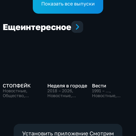
Показать все выпуски
Еще
интересное
СТОПФЕЙК
Неделя в городе
Вести
Новостные,
2018 – 2026
,
1991 – …
,
Общество,
Новостные,
Новостные,
общественно-
Общество,
Общественно-
политические
общественно-
политические,
политические
социально-
экономические
Установить приложение Смотрим