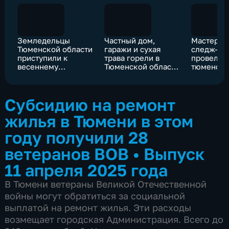
Земледельцы
Частный дом,
Мастер-к
Тюменской области
гаражи и сухая
следж-хо
приступили к
трава горели в
провели 
весеннему
Тюменской области
тюменски
боронованию
в выходные
ветерано
почвы
Субсидию на ремонт
жилья в Тюмени в этом
году получили 28
ветеранов ВОВ
•
Выпуск
11 апреля 2025 года
В Тюмени ветераны Великой Отечественной
войны могут обратиться за социальной
выплатой на ремонт жилья. Эти расходы
возмещает городская Администрация. Всего до