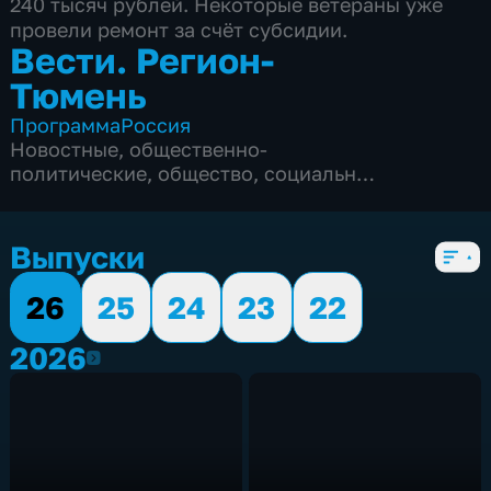
240 тысяч рублей. Некоторые ветераны уже
провели ремонт за счёт субсидии.
Вести. Регион-
Тюмень
Программа
Россия
Новостные
,
общественно-
политические
,
общество
,
социально-
экономические
,
5 сезонов, 1862 выпуска
Выпуски
26
25
24
23
22
2026
2026