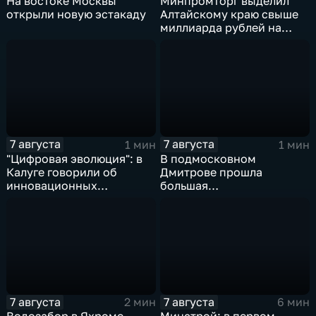
На востоке Москвы
Минпромторг выделил
открыли новую эстакаду
Алтайскому краю свыше
миллиарда рублей на
промразвитие
7 августа
7 августа
1 мин
1 мин
"Цифровая эволюция": в
В подмосковном
Калуге говорили об
Дмитрове прошла
инновационных
большая
IT‑проектах
агропромышленная
выставка
7 августа
7 августа
2 мин
6 мин