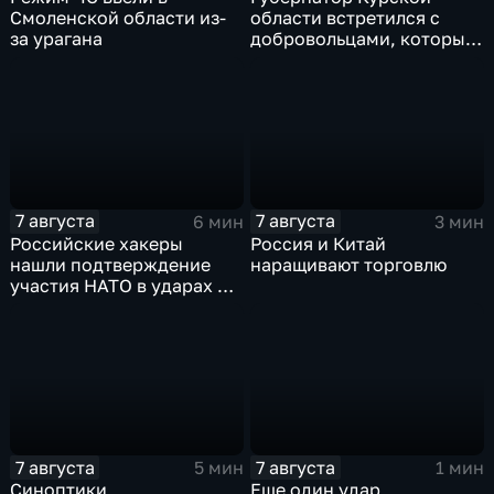
Смоленской области из-
области встретился с
за урагана
добровольцами, которые
помогали пострадавшим
от вторжения ВСУ
жителям приграничья
7 августа
7 августа
6 мин
3 мин
Российские хакеры
Россия и Китай
нашли подтверждение
наращивают торговлю
участия НАТО в ударах по
России
7 августа
7 августа
5 мин
1 мин
Синоптики
Еще один удар