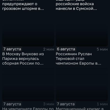
предупреждают о
российские войска
грозовом шторме в
нанесли в Сумской
Центральной России
области
7 августа
6 августа
2 мин
5 мин
В Москву Внуково из
Россиянин Руслан
Парижа вернулась
Терновой стал
сборная России по
чемпионом Европы в
синхронному плаванию
прыжках в воду с 10-ти
метровой вышки
7 августа
7 августа
3 мин
1 мин
На чемпионате Европы по
Миграционный кризис в