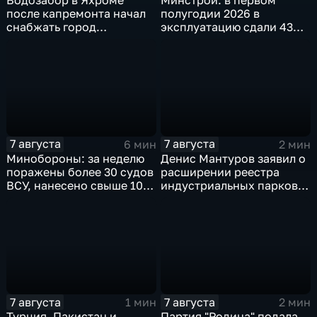
Водозабор в Яхроме
Минстрой: в первом
после капремонта начал
полугодии 2026 в
снабжать город
эксплуатацию сдали 43
качественной водой
миллиона "квадратов"
7 августа
7 августа
6 мин
2 мин
Минобороны: за неделю
Денис Мантуров заявил о
поражены более 30 судов
расширении реестра
ВСУ, нанесено свыше 10
индустриальных парков в
ударов по ключевым
Ярославской области
объектам
7 августа
7 августа
1 мин
2 мин
Турция, Пакистан и
Партия "Родина" подала