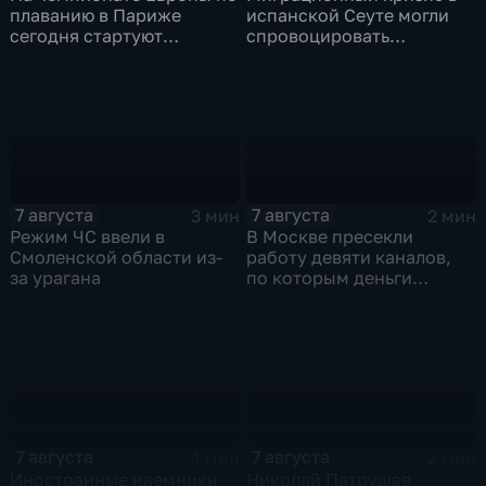
плаванию в Париже
испанской Сеуте могли
сегодня стартуют
спровоцировать
соревнования по хай-
спецслужбы Израиля
дайвингу
7 августа
7 августа
3 мин
2 мин
Режим ЧС ввели в
В Москве пресекли
Смоленской области из-
работу девяти каналов,
за урагана
по которым деньги
выводились за рубеж
через криптовалюту
7 августа
7 августа
4 мин
2 мин
Иностранные наемники
Николай Патрушев