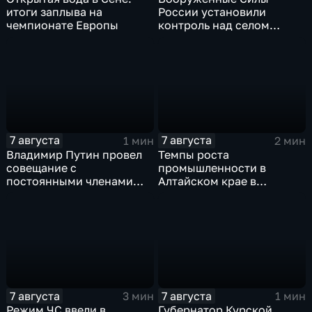
итоги заплыва на
России установили
чемпионате Европы
контроль над селом
Анискино в Харьковской
области
7 августа
7 августа
1 мин
2 мин
Владимир Путин провел
Темпы роста
совещание с
промышленности в
постоянными членами
Алтайском крае в
Совета безопасности
нынешнем году уже выше
России
среднего
7 августа
7 августа
3 мин
1 мин
Режим ЧС ввели в
Губернатор Курской