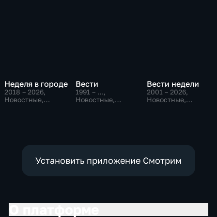
Неделя в городе
Вести
Вести недели
2018 – 2026
,
1991 – …
,
2001 – 2026
,
Новостные,
Новостные,
Новостные,
Общество,
Общественно-
Общественно-
общественно-
политические,
политические
политические
социально-
экономические
Установить приложение Смотрим
О платформе