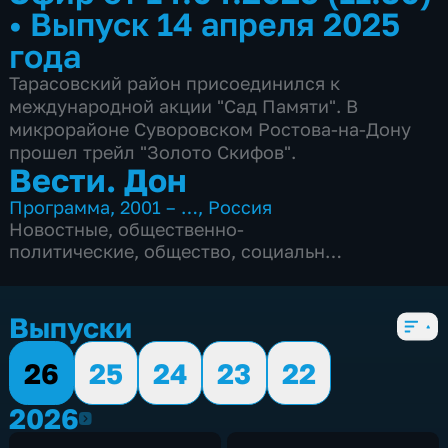
•
Выпуск 14 апреля 2025
года
Тарасовский район присоединился к
международной акции "Сад Памяти". В
микрорайоне Суворовском Ростова-на-Дону
прошел трейл "Золото Скифов".
Вести. Дон
Программа
,
2001 – …
,
Россия
Новостные
,
общественно-
политические
,
общество
,
социально-
экономические
,
Ежедневные
,
5 сезонов, 2853 выпуска
Выпуски
26
25
24
23
22
2026
2026