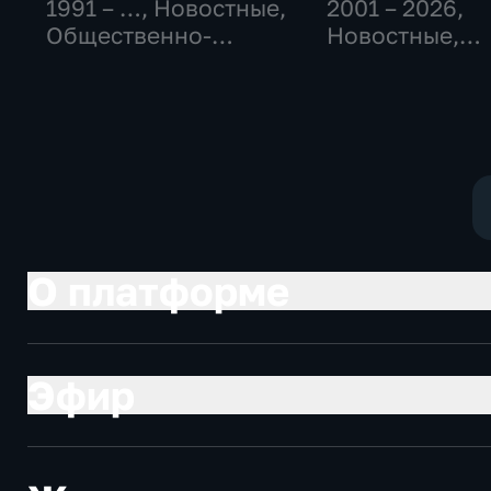
1991 – …
, Новостные,
2001 – 2026
,
Общественно-
Новостные,
политические,
Общественно
социально-
политические
экономические
О платформе
Эфир