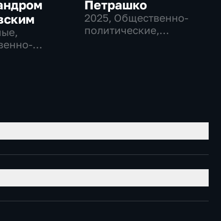
андром
Петрашко
вским
2025
, Общественно-
политические,
ые,
Новостные
венно-
еские