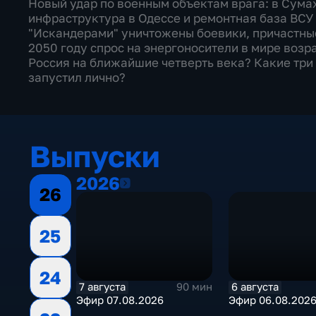
Новый удар по военным объектам врага: в Сума
инфраструктура в Одессе и ремонтная база ВСУ
"Искандерами" уничтожены боевики, причастные
2050 году спрос на энергоносители в мире возр
Россия на ближайшие четверть века? Какие три
запустил лично?
Выпуски
2026
2026
26
25
24
7 августа
6 августа
90 мин
Эфир 07.08.2026
Эфир 06.08.202