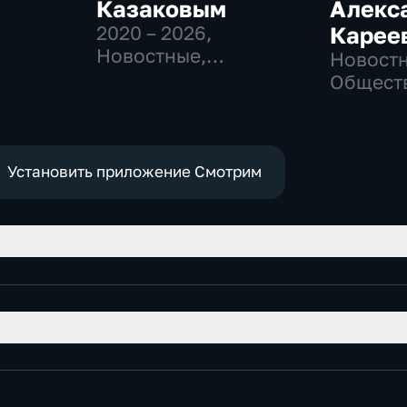
Казаковым
Алекс
2020 – 2026
,
Карее
-
Новостные,
Новостн
Общественно-
Общест
политические
политич
Установить приложение Смотрим