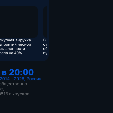
окупная выручка
В Курском приграничье
На экраны
дприятий лесной
отряды ОМОН
сериал "А
мышленности
обследуют каждое
Кузнецов
осла на 40%
пустующее здание
 в 20:00
2014 – 2026
,
Россия
общественно-
ие
,
 3516 выпусков