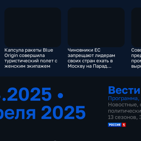
Капсула ракеты Blue
Чиновники ЕС
Сов
Origin совершила
запрещают лидерам
пре
туристический полет с
своих стран ехать в
про
женским экипажем
Москву на Парад
выр
Победы
4.2025
•
Вести
Программа
,
реля 2025
Новостные
,
политическ
13 сезонов,