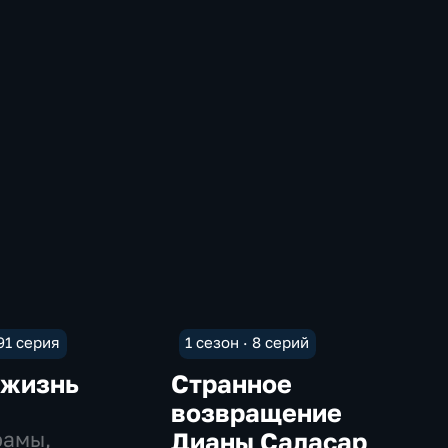
 91 серия
1 сезон · 8 серий
 жизнь
Странное
возвращение
рамы,
Дианы Саласар