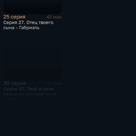
25 серия
43 мин
Серия 27. Отец твоего
сына – Габриэль
30 серия
43 мин
Серия 32. Твой эгоизм
оказался сильнее моей
любви