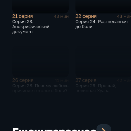
21 серия
22 серия
43 мин
43 ми
Серия 23.
Серия 24. Разгневанная
Апокрифический
до боли
документ
26 серия
27 серия
41 мин
42 ми
Серия 28. Почему любовь
Серия 29. Прощай,
причиняет столько боли?
невинная Хуана