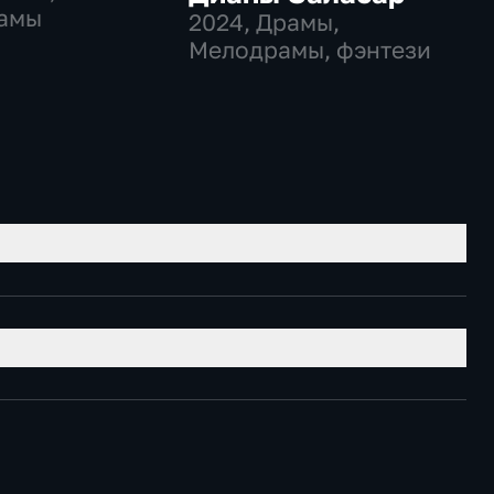
амы
2024
, Драмы,
Мелодрамы, фэнтези