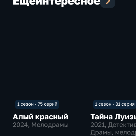
Еще
интересное
1 сезон · 75 серий
1 сезон · 81 серия
Алый красный
Тайна Луиз
2024
, Мелодрамы
2021
, Детекти
Драмы, мело