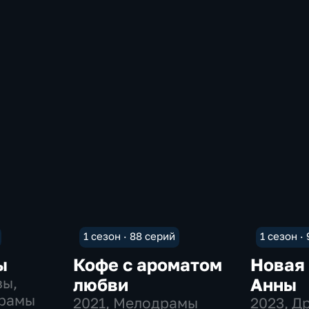
1 сезон · 88 серий
1 сезон ·
ы
Кофе с ароматом
Новая
вы,
любви
Анны
драмы
2021
, Мелодрамы
2023
, Д