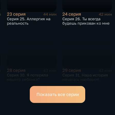
23 серия
24 серия
н
44 мин
42 мин
Серия 25. Аллергия на
Серия 26. Ты всегда
реальность
будешь прикован ко мне
28 серия
29 серия
н
43 мин
42 мин
Серия 30. Я потеряла
Серия 31. Наша история
нашего ребенка?
началась наоборот!
Показать все серии