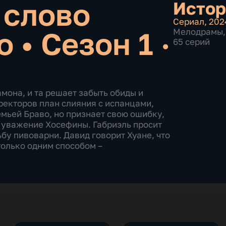
 слово
Истор
Сериал
,
202
го
•
Сезон 1 ·
Мелодрамы
,
65 серий
мона, и та решает забыть обиды и
ректоров план слияния с испанцами,
емьей Браво, но признает свою ошибку,
 уважение Хосефины. Габриэль просит
бу пивоварни. Давид говорит Хуане, что
олько одним способом –