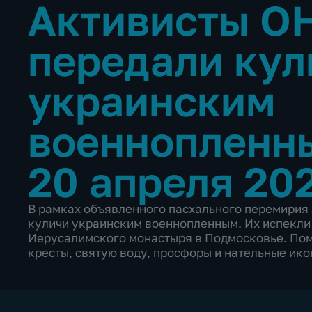
Активисты О
передали кул
украинским
военноплен
20 апреля 20
В рамках объявленного пасхального перемирия
куличи украинским военнопленным. Их испекл
Иерусалимского монастыря в Подмосковье. По
кресты, святую воду, просфоры и нательные ико