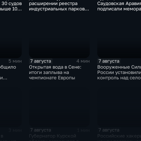
 30 судов
расширении реестра
Саудовская Арави
выше 10
индустриальных парков в
подписали мемора
евым
Ярославской области
коллективной обо
7 августа
7 августа
5 мин
4 мин
общило
Открытая вода в Сене:
Вооруженные Сил
итоги заплыва на
России установил
 и
чемпионате Европы
контроль над сел
е ВСУ
Анискино в Харьк
области
7 августа
7 августа
3 мин
1 мин
 в
Губернатор Курской
Российские хакер