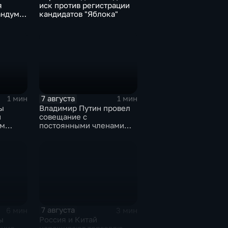
я
иск против регистрации
ндум о
кандидатов "Яблока"
роне
7 августа
1 мин
1 мин
ы
Владимир Путин провел
и
совещание с
ом
постоянными членами
овской
Совета безопасности
России
7 августа
6 мин
3 мин
ы
Россия и Китай