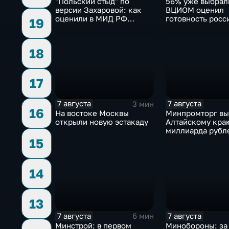
"Польский стыд" по
56% уже выбрал
версии Захаровой: как
ВЦИОМ оценил
оценили в МИД РФ
готовность росс
19
скандальную речь
голосовать на в
Навроцкого
Госдуму
18
17
7 августа
7 августа
3 мин
16
На востоке Москвы
Минпромторг в
открыли новую эстакаду
Алтайскому кра
миллиарда рубл
промразвитие
15
14
13
7 августа
7 августа
6 мин
Минстрой: в первом
Минобороны: за