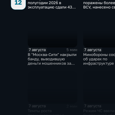
12
полугодии 2026 в
поражены более
эксплуатацию сдали 43
ВСУ, нанесено с
миллиона "квадратов"
ударов по ключ
объектам
7 августа
7 августа
5 мин
В "Москва‑Сити" накрыли
Минобороны со
банду, выводившую
об ударах по
деньги мошенников за
инфраструктуре
рубеж
военной техник
7 августа
7 августа
2 мин
Темпы роста
Режим ЧС ввели