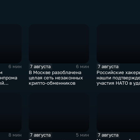
7 августа
7 августа
6 мин
6 мин
м
В Москве разоблачена
Российские хакер
енпрома
целая сеть незаконных
нашли подтвержд
ей
крипто-обменников
участия НАТО в уд
 10-ти
России
и
ов
7 августа
7 августа
8 мин
5 мин