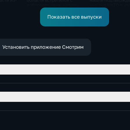
асти из-
области встретился с
нашли подтвержд
добровольцами, которые
участия НАТО в уд
помогали пострадавшим
России
от вторжения ВСУ
Показать все выпуски
жителям приграничья
Установить приложение Смотрим