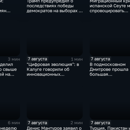
и:
Трамп предупредил о
Миграционный кри
последствиях победы
испанской Сеуте 
иян
демократов на выборах в
спровоцировать
ыборах в
Сенат.
спецслужбы Изра
7 августа
7 августа
3 мин
1 мин
ыделил
"Цифровая эволюция": в
В подмосковном
ю свыше
Калуге говорили об
Дмитрове прошла
ей на
инновационных
большая
IT‑проектах
агропромышленна
выставка
7 августа
7 августа
6 мин
2 мин
 неделю
Денис Мантуров заявил о
Турция, Пакистан 