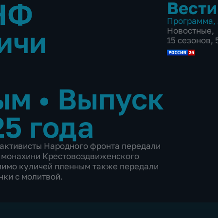
НФ
Вести
Программа
,
ичи
Новостные
,
15 сезонов,
ным
•
Выпуск
25 года
 активисты Народного фронта передали
и монахини Крестовоздвиженского
мимо куличей пленным также передали
нки с молитвой.