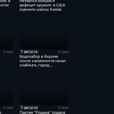
зис в
Нехватка бойцов и
могли
дефицит оружия: в США
оценили шансы Киева
иля
7 августа
1 мин
2 мин
Водозабор в Яхроме
после капремонта начал
снабжать город
я
качественной водой
7 августа
1 мин
2 мин
и
Партия "Родина" подала