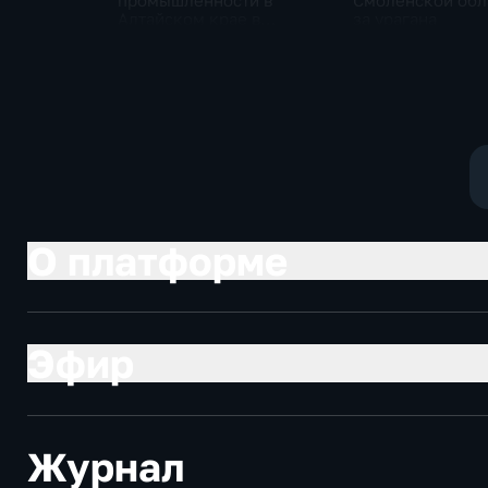
промышленности в
Смоленской обл
Алтайском крае в
за урагана
нынешнем году уже выше
среднего
О платформе
Эфир
Журнал