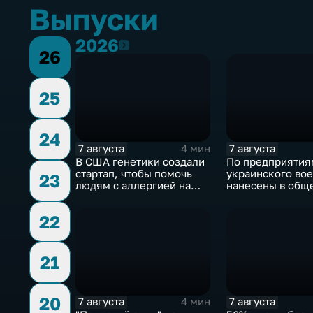
Выпуски
2026
2026
26
25
24
7 августа
7 августа
4 мин
В США генетики создали
По предприятия
стартап, чтобы помочь
украинского во
23
людям с аллергией на
нанесены в общ
собак
сложности более
массированных 
22
групповых удар
21
20
7 августа
7 августа
4 мин