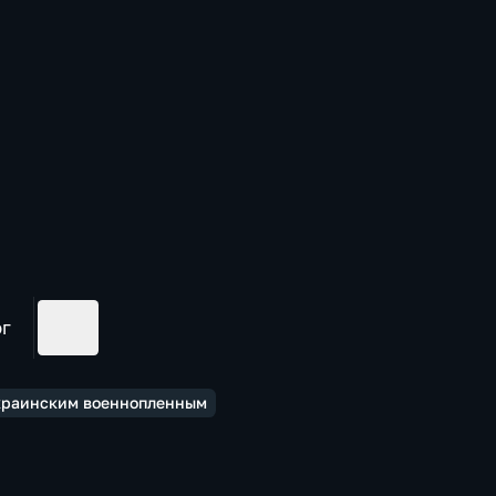
ог
краинским военнопленным