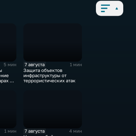
7 августа
5 мин
1 мин
ы
Защита объектов
ение
инфраструктуры от
арах по
террористических атак
7 августа
1 мин
4 мин