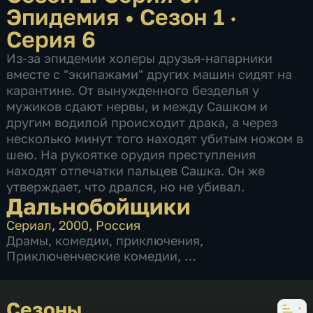
Эпидемия
•
Сезон 1 ·
Серия 6
Из-за эпидемии холеры друзья-напарники
вместе с "экипажами" других машин сидят на
карантине. От вынужденного безделья у
мужиков сдают нервы, и между Сашком и
другим водилой происходит драка, а через
несколько минут того находят убитым ножом в
шею. На рукоятке орудия преступления
находят отпечатки пальцев Сашка. Он же
утверждает, что дрался, но не убивал.
Дальнобойщики
Сериал
,
2000
,
Россия
Драмы
,
комедии
,
приключения
,
Приключенческие комедии
,
3 сезона, 44 серии
Сезоны