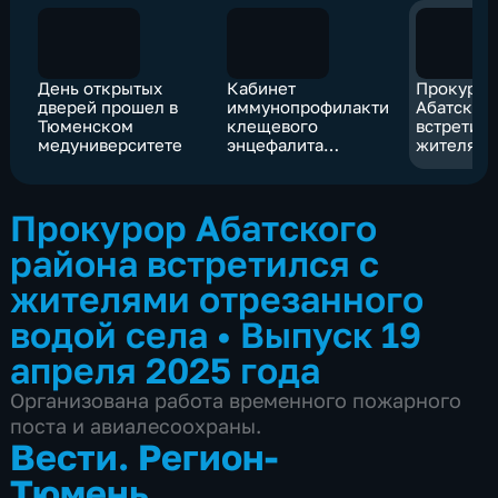
День открытых
Кабинет
Прокурор
дверей прошел в
иммунопрофилактики
Абатског
Тюменском
клещевого
встретилс
медуниверситете
энцефалита
жителям
открыли в Тюмени
отрезанн
села
Прокурор Абатского
района встретился с
жителями отрезанного
водой села
•
Выпуск 19
апреля 2025 года
Организована работа временного пожарного
поста и авиалесоохраны.
Вести. Регион-
Тюмень