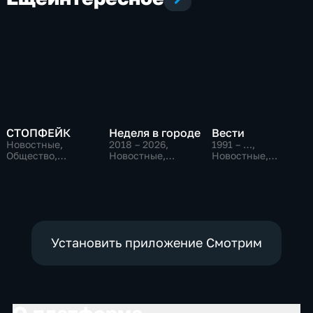
СТОПФЕЙК
Неделя в городе
Вести
Новостные,
2018 – 2026
,
1991 – …
,
Общество,
Новостные,
Новостные,
общественно-
Общество,
Общественно-
политические
общественно-
политические,
политические
социально-
экономические
Установить приложение Смотрим