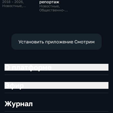
репортаж
2018 – 2026
,
Новостные,
Новостные,
Общественно-
Общественно-
политические,
политические,
общество
социально-
экономические
Установить приложение Смотрим
О платформе
Эфир
Журнал