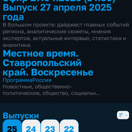
Выпуск 27 апреля 2025
года
В большом проекте: дайджест главных событий
региона, аналитические сюжеты, мнения
экспертов, актуальные интервью, статистика и
аналитика.
Местное время.
Ставропольский
край. Воскресенье
Программа
Россия
Новостные
,
общественно-
политические
,
общество
,
социально-
экономические
,
4 сезона, 164 выпуска
Выпуски
25
24
23
22