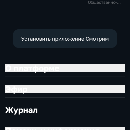
Общество,
Общественно-
Общественно-
общественно-
политические,
политические,
политические
социально-
социально-
экономические
экономические
Установить приложение Смотрим
О платформе
Эфир
Журнал