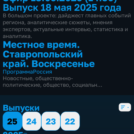
Выпуск 18 мая 2025 года
В большом проекте: дайджест главных событий
региона, аналитические сюжеты, мнения
экспертов, актуальные интервью, статистика и
аналитика.
Местное время.
Ставропольский
край. Воскресенье
Программа
Россия
Новостные
,
общественно-
политические
,
общество
,
социально-
экономические
,
4 сезона, 164 выпуска
Выпуски
25
24
23
22