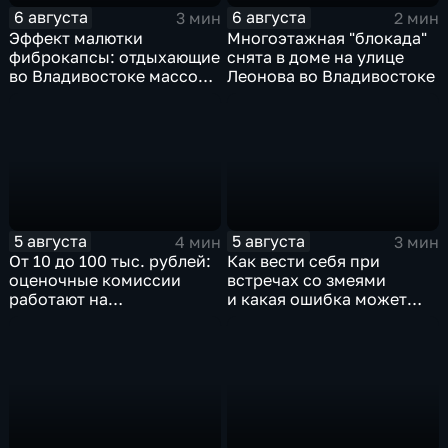
6 августа
6 августа
3 мин
2 мин
Эффект малютки
Многоэтажная "блокада"
фиброкапсы: отдыхающие
снята в доме на улице
во Владивостоке массово
Леонова во Владивостоке
сталкиваются со
странным явлением
5 августа
5 августа
4 мин
3 мин
От 10 до 100 тыс. рублей:
Как вести себя при
оценочные комиссии
встречах со змеями
работают на
и какая ошибка может
пострадавших от паводка
стоить жизни в случае
территориях в Приморье
укуса?