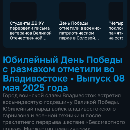
Студенты ДВФУ
День Победы
"Четыре 
перервели письма
отметили в военно-
поклонов"
ветеранов Великой
патриотическом
памяти з
Отечественной
парке в Соловей
на остров
войны на 10 разных
Ключе
Путятина
языков
Юбилейный День Победы
с размахом отметили во
Владивостоке
•
Выпуск 08
мая 2025 года
Город воинской славы Владивосток встретил
восьмидесятую годовщину Великой Победы.
Юбилейный парад войск владивостокского
гарнизона и военной техники и после
трехлетнего перерыва шествие «Бессмертного
полка». Множество тематических