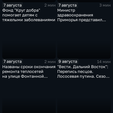
7 августа
7 августа
2 мин
3 мин
Фонд "Круг добра"
Министр
помогает детям с
здравоохранения
тяжелыми заболеваниями
Приморья представил
коллективу
Находкинской
горбольницы нового
главврача
7 августа
9 августа
2 мин
14 мин
Названы сроки окончания
"Вести. Дальний Восток":
ремонта теплосетей
Перепись песцов.
на улице Фонтанной
Лососевая путина. Сезон
во Владивостоке
кумыса