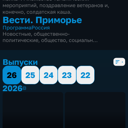
мероприятий, поздравление ветеранов и,
конечно, солдатская каша.
Вести. Приморье
Программа
Россия
Новостные
,
общественно-
политические
,
общество
,
социально-
экономические
,
5 сезонов, 3180 выпусков
Выпуски
26
25
24
23
22
2026
2026