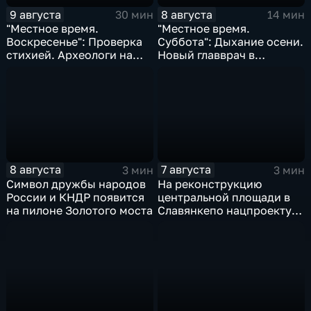
9 августа
8 августа
30 мин
14 мин
"Местное время.
"Местное время.
Воскресенье": Проверка
Суббота": Дыхание осени.
стихией. Археологи на
Новый главврач в
пороге открытия.
Находкинской больнице.
Возрождение Стекляшки
Ограничения на период
ВЭФ
8 августа
7 августа
3 мин
3 мин
Символ дружбы народов
На реконструкцию
России и КНДР появится
центральной площади в
на пилоне Золотого моста
Славянкепо нацпроекту
выделено 150 млн. рублей