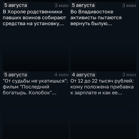
5 августа
5 августа
3 мин
3 мин
В Хороле родственники
Во Владивостоке
павших воинов собирают
активисты пытаются
средства на установку
вернуть былую
мемориала героям СВО
уникальность пляжу в
бухте Стеклянная
5 августа
4 августа
4 мин
3 мин
"От судьбы не укатишься":
От 12 до 22 тысяч рублей:
фильм "Последний
кому положена прибавка
богатырь. Колобок"
к зарплате и как ее
впервые на больших
получить?
экранах