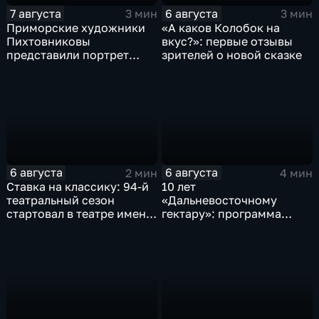
7 августа
6 августа
3 мин
3 мин
Приморские художники
«А каков Колобок на
Пихтовниковы
вкус?»: первые отзывы
представили портрет
зрителей о новой сказке
Героя России Сергея
Ефремова
6 августа
6 августа
2 мин
4 мин
Ставка на классику: 94-й
10 лет
театральный сезон
«Дальневосточному
стартовал в театре имени
гектару»: программа
М. Горького
становится более
востребованной