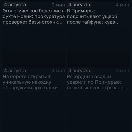
4 августа
4 августа
3 мин
4 мин
Эгологическое бедствие в
В Приморье
бухте Новик: прокуратура
подсчитывают ущерб
проверяет базы-стоянки
после тайфуна: куда
маломерных судов
обращаться за
компенсацией?
4 августа
4 августа
4 мин
3 мин
На пороге открытия:
Рекордные осадки
уникальную находку
ударили по Приморью:
обнаружили археологи на
несколько сел отрезано
раскопе Криничного
от большой земли
городища