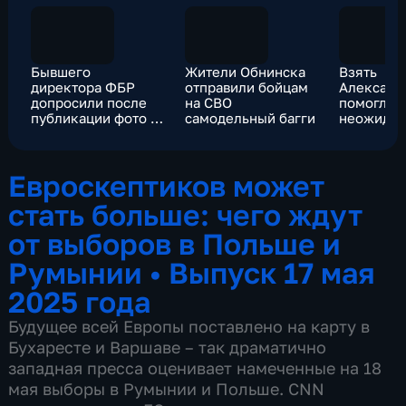
Бывшего
Жители Обнинска
Взять
директора ФБР
отправили бойцам
Александ
допросили после
на СВО
помогли с
публикации фото с
самодельный багги
неожидан
ракушками
фланговы
Евроскептиков может
стать больше: чего ждут
от выборов в Польше и
Румынии
•
Выпуск 17 мая
2025 года
Будущее всей Европы поставлено на карту в
Бухаресте и Варшаве – так драматично
западная пресса оценивает намеченные на 18
мая выборы в Румынии и Польше. CNN