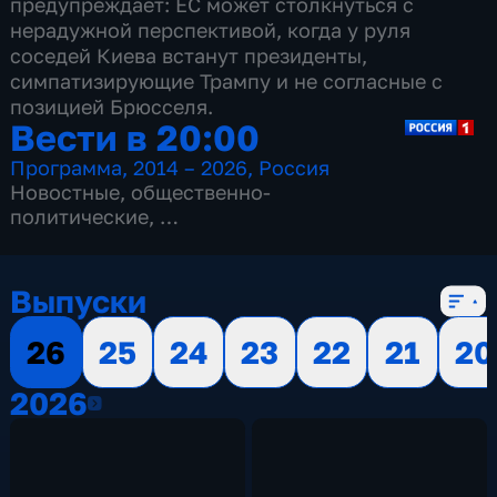
предупреждает: ЕС может столкнуться с
нерадужной перспективой, когда у руля
соседей Киева встанут президенты,
симпатизирующие Трампу и не согласные с
позицией Брюсселя.
Вести в 20:00
Программа
,
2014 – 2026
,
Россия
Новостные
,
общественно-
политические
,
13 сезонов, 3516 выпусков
Выпуски
26
25
24
23
22
21
20
2026
2026