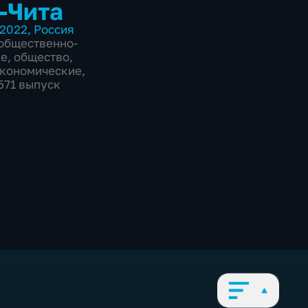
-Чита
2022
,
Россия
общественно-
ие
,
общество
,
экономические
,
2571 выпуск