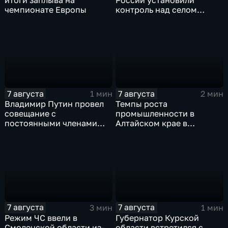
чемпионате Европы
контроль над селом
Анискино в Харьковской
области
7 августа
7 августа
1 мин
2 мин
Владимир Путин провел
Темпы роста
совещание с
промышленности в
постоянными членами
Алтайском крае в
Совета безопасности
нынешнем году уже выше
России
среднего
7 августа
7 августа
3 мин
1 мин
Режим ЧС ввели в
Губернатор Курской
Смоленской области из-
области встретился с