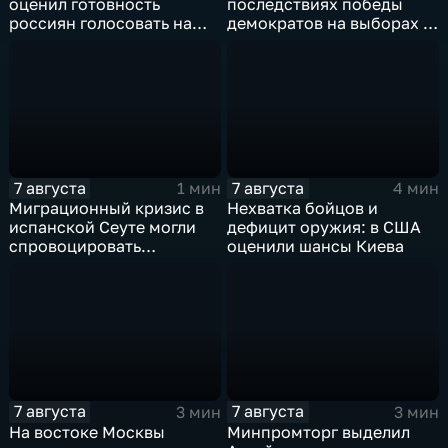
оценил готовность
последствиях победы
россиян голосовать на
демократов на выборах в
выборах в Госдуму
Сенат.
7 августа
7 августа
1 мин
4 мин
Миграционный кризис в
Нехватка бойцов и
испанской Сеуте могли
дефицит оружия: в США
спровоцировать
оценили шансы Киева
спецслужбы Израиля
7 августа
7 августа
3 мин
3 мин
На востоке Москвы
Минпромторг выделил