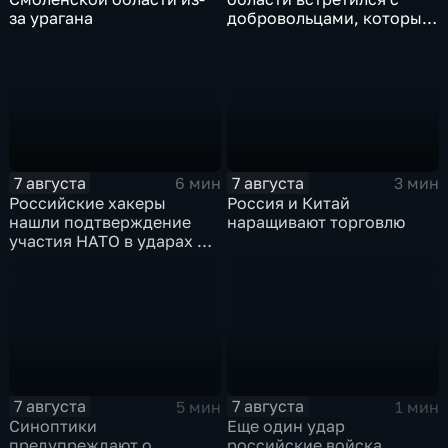
за урагана
добровольцами, которые
помогали пострадавшим
от вторжения ВСУ
жителям приграничья
7 августа
7 августа
6 мин
3 мин
Российские хакеры
Россия и Китай
нашли подтверждение
наращивают торговлю
участия НАТО в ударах по
России
7 августа
7 августа
5 мин
1 мин
Синоптики
Еще один удар
предупреждают о
российские войска