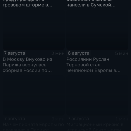
грозовом шторме в
нанесли в Сумской
Центральной России
области
7 августа
6 августа
2 мин
5 мин
В Москву Внуково из
Россиянин Руслан
Парижа вернулась
Терновой стал
сборная России по
чемпионом Европы в
синхронному плаванию
прыжках в воду с 10-ти
метровой вышки
7 августа
7 августа
3 мин
1 мин
На чемпионате Европы по
Миграционный кризис в
плаванию в Париже
испанской Сеуте могли