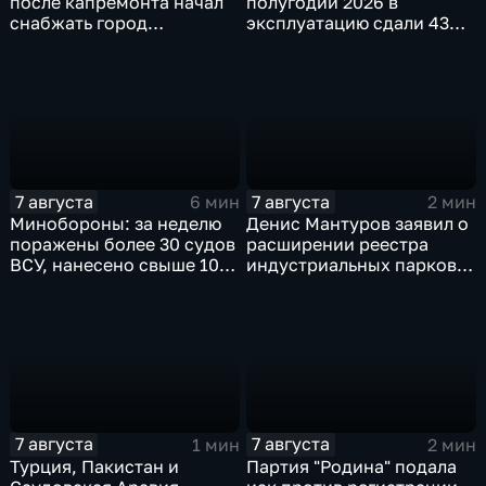
после капремонта начал
полугодии 2026 в
снабжать город
эксплуатацию сдали 43
качественной водой
миллиона "квадратов"
7 августа
7 августа
6 мин
2 мин
Минобороны: за неделю
Денис Мантуров заявил о
поражены более 30 судов
расширении реестра
ВСУ, нанесено свыше 10
индустриальных парков в
ударов по ключевым
Ярославской области
объектам
7 августа
7 августа
1 мин
2 мин
Турция, Пакистан и
Партия "Родина" подала