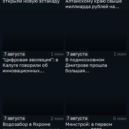
открыли новую эстакаду
Алтайскому краю свыше
миллиарда рублей на
промразвитие
7 августа
7 августа
1 мин
1 мин
"Цифровая эволюция": в
В подмосковном
Калуге говорили об
Дмитрове прошла
инновационных
большая
IT‑проектах
агропромышленная
выставка
7 августа
7 августа
2 мин
6 мин
Водозабор в Яхроме
Минстрой: в первом