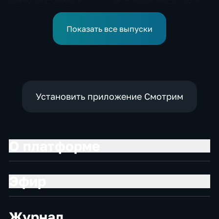
сегодня стартуют
спровоцировать
соревнования по хай-
спецслужбы Израиля
дайвингу
Показать все выпуски
Установить приложение Смотрим
О платформе
Эфир
Журнал