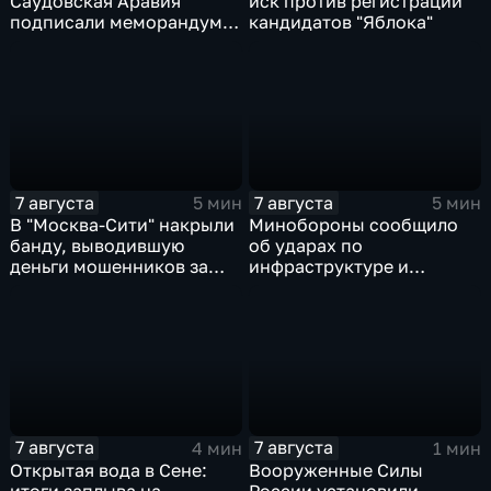
Саудовская Аравия
иск против регистрации
подписали меморандум о
кандидатов "Яблока"
коллективной обороне
7 августа
7 августа
5 мин
5 мин
В "Москва‑Сити" накрыли
Минобороны сообщило
банду, выводившую
об ударах по
деньги мошенников за
инфраструктуре и
рубеж
военной технике ВСУ
7 августа
7 августа
4 мин
1 мин
Открытая вода в Сене:
Вооруженные Силы
итоги заплыва на
России установили