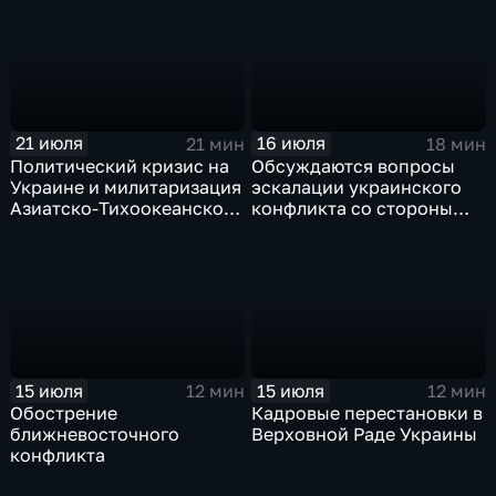
21 июля
16 июля
21 мин
18 мин
Политический кризис на
Обсуждаются вопросы
Украине и милитаризация
эскалации украинского
Азиатско-Тихоокеанского
конфликта со стороны
региона: главные темы
западных стран, а также
программы "Пятая
последствия российских
студия"
ударов по объектам ВПК
Украины
15 июля
15 июля
12 мин
12 мин
Обострение
Кадровые перестановки в
ближневосточного
Верховной Раде Украины
конфликта