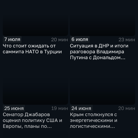
Ираном?
7 июля
6 июля
20 мин
23 мин
Что стоит ожидать от
Ситуация в ДНР и итоги
саммита НАТО в Турции
разговора Владимира
Путина с Дональдом
Трампом
25 июня
24 июня
19 мин
20 мин
Сенатор Джабаров
Крым столкнулся с
оценил политику США и
энергетическими и
Европы, планы по
логистическими
финансированию Киева и
трудностями, а Армения
дипломатические
углубляет конфронтацию