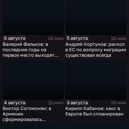
6 августа
5 августа
18 мин
18 мин
Валерий Фальков: в
Андрей Кортунов: раскол
последние годы на
в ЕС по вопросу миграции
первое место выходят
существовал всегда
инженерные
специальности, а также
специальности,
связанные с математикой
и естественными науками
4 августа
3 августа
21 мин
18 мин
Виктор Согомонян: в
Кирилл Кабанов: хаос в
Армении
Европе был спланирован
сформировалась
автократическая власть