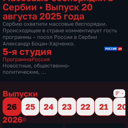
Сербии
•
Выпуск 20
августа 2025 года
Сербию охватили массовые беспорядки.
Происходящее в стране комментирует гость
программы – посол России в Сербии
Александр Боцан-Харченко.
5-я студия
Программа
Россия
Новостные
,
общественно-
политические
,
7 сезонов, 1775 выпусков
Выпуски
26
25
24
23
22
21
20
2026
2026