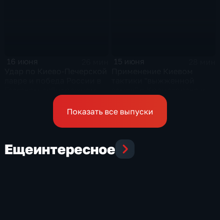
16 июня
15 июня
26 мин
28 мин
Удар по Киево-Печерской
Применение Киевом
лавре и победа России в
тактики "выжженной
Гаагском арбитражном
земли" в Краматорске и
суде
урегулирование
конфликта на Ближнем
Показать все выпуски
Востоке
Еще
интересное