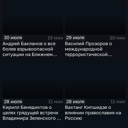
30 июля
29 июля
19 мин
20 мин
Андрей Бакланов о все
Василий Прозоров о
более взрывоопасной
международной
ситуации на Ближнем
террористической
Востоке
активности Киевского
режима
28 июля
28 июля
11 мин
11 мин
Кирилл Бенедиктов о
Вахтанг Кипшидзе о
целях грядущей встречи
влиянии православия на
Владимира Зеленского с
Россию
Дональдом Трампом