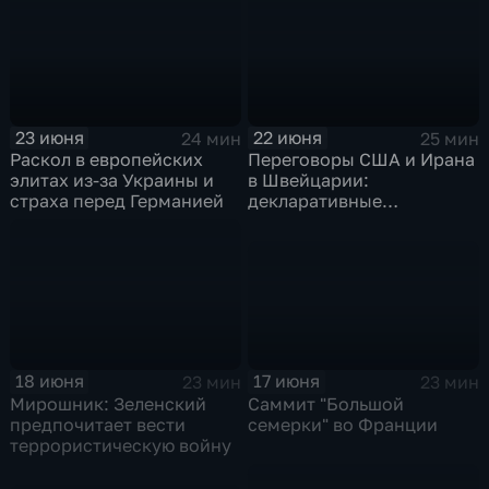
скандалы
с Россией
23 июня
22 июня
24 мин
25 мин
Раскол в европейских
Переговоры США и Ирана
элитах из-за Украины и
в Швейцарии:
страха перед Германией
декларативные
намерения на фоне
геополитического тупика.
Польско-украинский
конфликт обострился из-
за героизации
националистов и
исторических претензий
17 июня
18 июня
23 мин
23 мин
Саммит "Большой
Мирошник: Зеленский
семерки" во Франции
предпочитает вести
террористическую войну