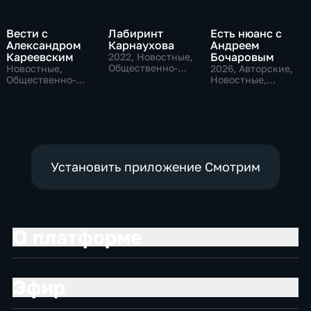
Вести с
Лабиринт
Есть нюанс с
Александром
Карнаухова
Андреем
Кареевским
Бочаровым
2022
, Новостные,
Общественно-
Новостные,
2026
, Авторские,
политические
Общественно-
Новостные,
политические
общественно-
политические
Установить приложение Смотрим
О платформе
Эфир