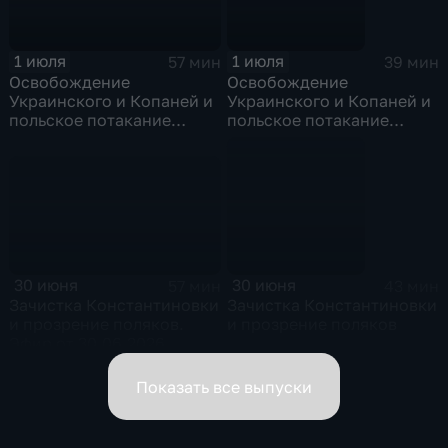
1 июля
1 июля
57 мин
39 мин
Освобождение
Освобождение
Украинского и Копаней и
Украинского и Копаней и
польское потакание
польское потакание
укронацизму. Эфир от
укронацизму
01.07.2026
30 июня
30 июня
57 мин
43 мин
Зачистка Константиновки
Зачистка Константиновки
и прозрение поляков.
и прозрение поляков
Эфир от 30.06.2026
Показать все выпуски