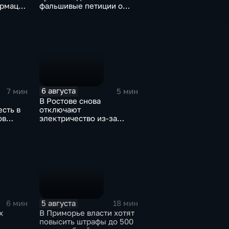
ормации
фальшивые петиции о
защите лесов
6 августа
7 мин
5 мин
В Ростове снова
есть в
отключают
ов
электричество из-за
жары
5 августа
6 мин
18 мин
х
В Приморье власти хотят
повысить штрафы до 500