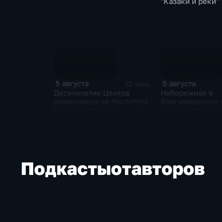
"Казаки и реки"
5 августа
5 августа
12 мин
Десятилетие Центра
Набережная в
радиохирургии Института
Благовещенске
Склифосовского
стать самой пр
речной набереж
стране
Подкасты
от
авторов