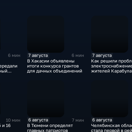
7 августа
7 августа
6 мин
6 мин
В Хакасии объявлены
Как решили пробл
ередали
итоги конкурса грантов
электроснабжени
чный
для дачных объединений
жителей Карабула
у,
Яндаре?
6 августа
6 августа
10 мин
7 мин
 и 16
В Тюмени определят
Челябинская обла
главных патриотов
стала первой в ре