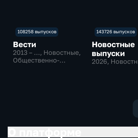
108258 выпусков
143726 выпусков
Вести
Новостные
2013 – …
, Новостные,
выпуски
Общественно-
2026
, Новост
политические
О платформе