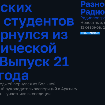
вских
Разно
Радио
 студентов
Радиопрогр
Новостные
,
11 сезонов,
рнулся из
тической
Выпуск 21
года
леджей вернулся из Большой
ый руководитель экспедиций в Арктику
н – участники экспедиции.