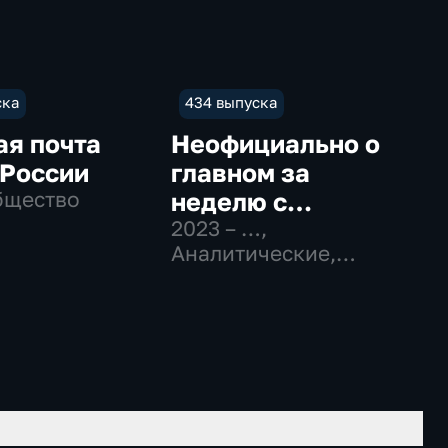
ска
434 выпуска
ая почта
Неофициально о
 России
главном за
бщество
неделю с
Даниилом
2023 – …
,
Аналитические,
Безсоновым
Новостные