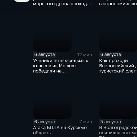
морского дрона проходит
гастрономическ
в районе Приморского
фестиваль "Йош
парка в Ялте
6 августа
6 августа
12 мин
Ученики пятых-седьмых
Как проходит
классов из Москвы
Всероссийский 
победили на
туристский слет
Всероссийском конкурсе
Карачаево-Черк
"Большая перемена"
6 августа
5 августа
7 мин
Атака БПЛА на Курскую
В Волгоградской
область
появился автом