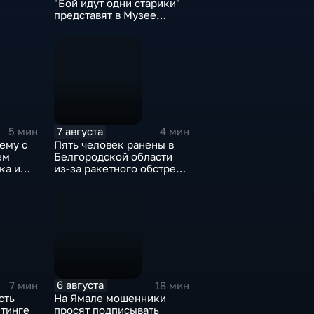
"Бой идут одни старики"
представят в Музее
Победы
7 августа
5 мин
4 мин
ему с
Пять человек ранены в
ем
Белгородской области
ка и
из-за ракетного обстрела
и атак украинских БПЛА
6 августа
7 мин
18 мин
сть
На Ямале мошенники
йтинге
просят подписывать