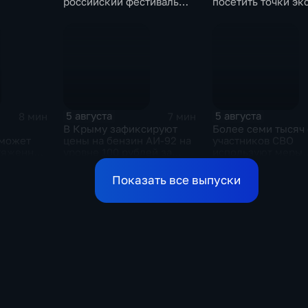
российский фестиваль
посетить точки эк
уличной клоунады
скрининга здоров
"Карандаш-фест"
5 августа
5 августа
8 мин
7 мин
В Крыму зафиксируют
Более семи тысяч
 может
цены на бензин АИ-92 на
участников СВО
отяженной
уровне 100 рублей за
используют меры
ной в
литр
поддержки в
Ульяновской обла
Показать все выпуски