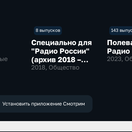
8 выпусков
143 выпу
Специально для
Полев
"Радио России"
Радио
ные
(архив 2018 –
2023
, О
2019)
2018
, Общество
Установить приложение Смотрим