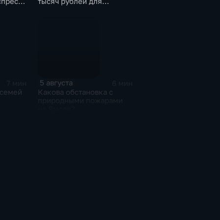
спресс-
тысяч рублей для
ья
родителей, чьи дети
находятся на пляже без
присмотра
5 августа
7 мин
6 мин
 семей
Какова обстановка с
природными пожарами
на Ямале?
сти