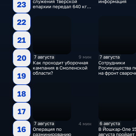
служения Тверской
информация
23
епархии передал 640 кг
гуманитарной помощи
бойцам СВО
22
21
20
7 августа
7 августа
9 мин
Как проходит уборочная
Сотрудники
кампания в Смоленской
Росимущества п
области?
на фронт сваро
19
аппарат, болгарк
электроды
18
17
7 августа
6 августа
4 мин
16
Операция по
В Йошкар-Оле 15
разминированию
августа пройдет