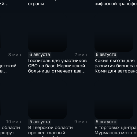
ий
страны
цифровой трансф
ка Еш"
в России
6 августа
6 августа
8 мин
7 мин
Госпиталь для участников
Какие льготы для
детский
СВО на базе Мариинской
развития бизнеса 
 в
больницы отмечает два
Коми для ветеран
есии?
года с начала работы
СВО?
5 августа
5 августа
10 мин
9 мин
 области
В Тверской области
В торговых центра
аршрут
прошел главный
Мурманска можно