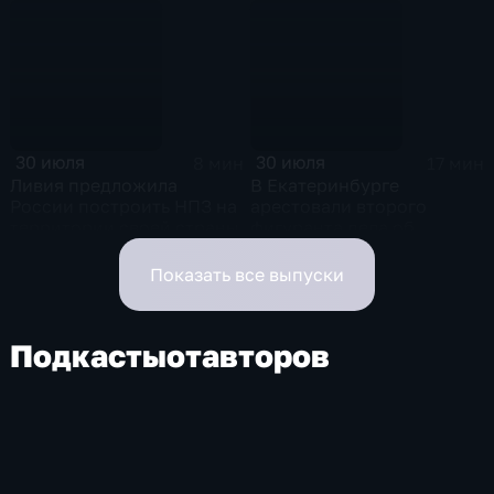
за Ночного
рубеж" прошел в столице
велофестиваля и
в рамках фестиваля
велогонки "Вечернее
"RT.Док: Время наших
Садовое кольцо"
героев"
30 июля
30 июля
8 мин
17 мин
Ливия предложила
В Екатеринбурге
России построить НПЗ на
арестовали второго
территории своей страны
фигуранта дела об
избиении ученого РАН
Никиты Зезина, после
Показать все выпуски
которого он скончался
Подкасты
от
авторов