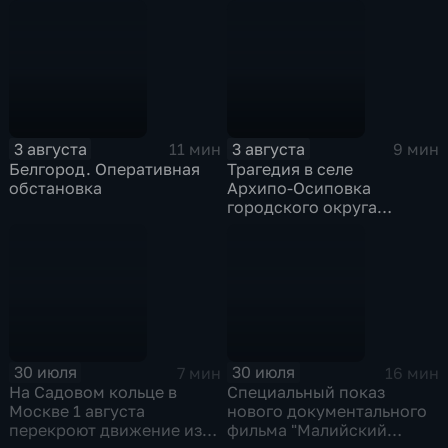
адреса проживания,
высылать нелегальных
учебы и работы, а также
мигрантов, проникших в
информацию о близких
испанский эксклав Сеута
3 августа
3 августа
11 мин
9 мин
Белгород. Оперативная
Трагедия в селе
обстановка
Архипо‑Осиповка
городского округа
Геленджик
30 июля
30 июля
7 мин
16 мин
На Садовом кольце в
Специальный показ
Москве 1 августа
нового документального
перекроют движение из-
фильма "Малийский