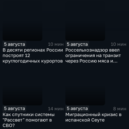
5 августа
5 августа
10 мин
10 мин
В десяти регионах России
Россельхознадзор ввел
построят 12
ограничения на транзит
круглогодичных курортов
через Россию мяса и
субпродуктов птицы,
произведенных
предприятиями
Евросоюза
5 августа
5 августа
14 мин
8 мин
Как спутники системы
Миграционный кризис в
"Рассвет" помогают в
испанской Сеуте
СВО?