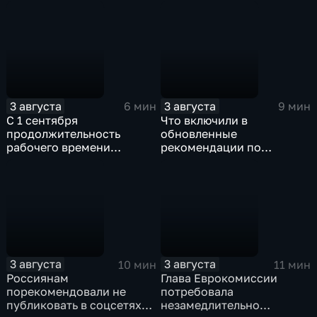
урегулирование
привести к заражению
инфекциями
3 августа
3 августа
6 мин
9 мин
С 1 сентября
Что включили в
продолжительность
обновленные
рабочего времени
рекомендации по
водителей не должна
внеурочной деятельности
превышать 40 часов в
для школ?
неделю
3 августа
3 августа
10 мин
11 мин
Россиянам
Глава Еврокомиссии
порекомендовали не
потребовала
публиковать в соцсетях
незамедлительно