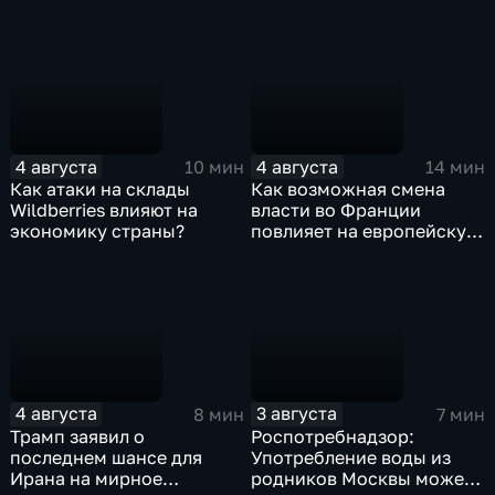
турбовинтового самолета
Ил-114-300
4 августа
4 августа
10 мин
14 мин
Как атаки на склады
Как возможная смена
Wildberries влияют на
власти во Франции
экономику страны?
повлияет на европейскую
поддержку Киева?
4 августа
3 августа
8 мин
7 мин
Трамп заявил о
Роспотребнадзор:
последнем шансе для
Употребление воды из
Ирана на мирное
родников Москвы может