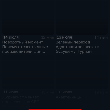
принудительного
инструмента
превратились в рыночный
механизм
14 июля
13 июля
12 мин
14 мин
Поворотный момент.
Зеленый переход.
Почему отечественные
Адаптация человека к
производители шин
будущему. Туризм
просят ужесточить
импорт?
11 июля
10 июля
43 мин
19 мин
Журналист меняет
Ахалтекинцы
профессию на СВО.
История военкора,