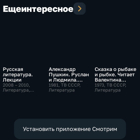
Еще
интересное
Русская
Александр
Сказка о рыбаке
литература.
Пушкин. Руслан
и рыбке. Читает
Лекции
и Людмила.
Валентина
Читает Алла
Сперантова
2008 – 2010
,
1981
, ТВ СССР,
1973
, ТВ СССР,
Литература,
Демидова
Литература
Литература
Образовательные
Установить приложение Смотрим