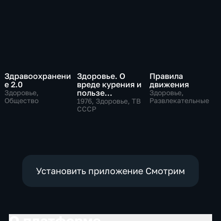
Здравоохранени
Здоровье. О
Правила
е 2.0
вреде курения и
движения
пользе
Здоровье,
Здоровье,
Общество
дыхательной
Развлекательные
1976
, Здоровье, ТВ
гимнастики
СССР
Установить приложение Смотрим
О платформе