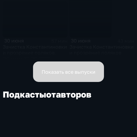
01.07.2026
30 июня
30 июня
57 мин
43 мин
Зачистка Константиновки
Зачистка Константиновки
и прозрение поляков.
и прозрение поляков
Эфир от 30.06.2026
Показать все выпуски
Подкасты
от
авторов