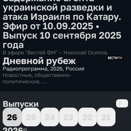
украинской разведки и
атака Израиля по Катару.
Эфир от 10.09.2025
•
Выпуск 10 сентября 2025
года
В эфире "Вестей ФМ" – Николай Осипов.
Дневной рубеж
Радиопрограмма
,
2026
,
Россия
Новостные
,
общественно-
политические
,
6 сезонов, 1534 выпуска
Выпуски
26
25
24
23
22
21
2026
2026