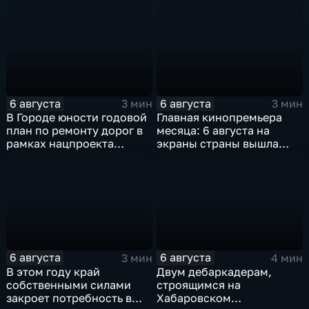
чипирование домашних
строящихся школ и
питомцев
детсадов
6 августа
6 августа
3 мин
3 мин
В Городе юности годовой
Главная кинопремьера
план по ремонту дорог в
месяца: 6 августа на
рамках нацпроекта
экраны страны вышла
выполнен на 80
комедия «Последний
процентов
богатырь. Колобок»
6 августа
6 августа
3 мин
4 мин
В этом году край
Двум дебаркадерам,
собственными силами
строящимся на
закроет потребность в
Хабаровском