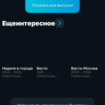
кота Лео"
"Микрохирургии глаза"
Показать все выпуски
Еще
интересное
Неделя в городе
Вести
Вести-Москва
2018 – 2026
,
1991 – …
,
2008 – 2026
,
Новостные,
Новостные,
Новостные,
Общество,
Общественно-
Общественно-
общественно-
политические,
политические,
политические
социально-
социально-
экономические
экономические