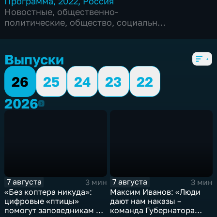
Программа
,
2022
,
Россия
Новостные
,
общественно-
политические
,
общество
,
социально-
экономические
,
5 сезонов, 6104 выпуска
Выпуски
26
25
24
23
22
2026
2026
7 августа
7 августа
3 мин
3 мин
«Без коптера никуда»:
Максим Иванов: «Люди
цифровые «птицы»
дают нам наказы –
помогут заповедникам в
команда Губернатора