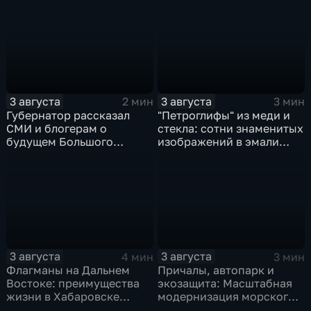
Волочаевской до
годовщине со дня
Гамарника
образования ВВО
3 августа
3 августа
2 мин
3 мин
Губернатор рассказал
"Петроглифы" из меди и
СМИ и блогерам о
стекла: сотни знаменитых
будущем Большого
изображений в эмали
Уссурийского острова и
готовятся к выставке в
аэропорта Хурба
Хабаровске
3 августа
3 августа
4 мин
3 мин
Флагманы на Дальнем
Причалы, автопарк и
Востоке: преимущества
экозащита: Масштабная
жизни в Хабаровске
модернизация морского
оценили федеральные
терминала идет в