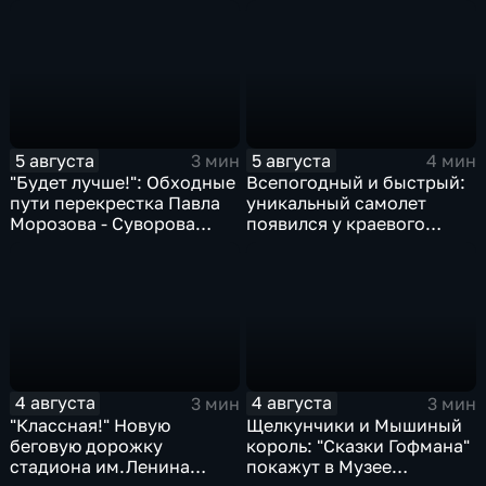
блогеры посетили
№10
Комсомольск
5 августа
5 августа
3 мин
4 мин
"Будет лучше!": Обходные
Всепогодный и быстрый:
пути перекрестка Павла
уникальный самолет
Морозова - Суворова
появился у краевого
ищут автомобили и
центра медицины
автобусы
катастроф
4 августа
4 августа
3 мин
3 мин
"Классная!" Новую
Щелкунчики и Мышиный
беговую дорожку
король: "Сказки Гофмана"
стадиона им.Ленина
покажут в Музее