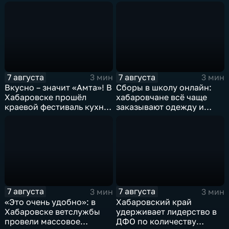
борьбе с пожарами и
развивает наши
браконьерами
пространства»
7 августа
7 августа
3 мин
3 мин
Вкусно – значит «Амта»! В
Сборы в школу онлайн:
Хабаровске прошёл
хабаровчане всё чаще
краевой фестиваль кухни
заказывают одежду и
коренных народов
канцелярию для детей на
Севера
маркетплейсах
7 августа
7 августа
3 мин
3 мин
«Это очень удобно»: в
Хабаровский край
Хабаровске ветслужбы
удерживает лидерство в
провели массовое
ДФО по количеству