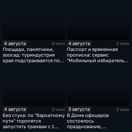
оценили любители бега и
изобразительных
северной ходьбы
искусств Комсомольска
4 августа
4 августа
4 мин
3 мин
Площади, памятники,
Паспорт и временная
зоосад: туриндустрия
прописка: сервис
края подстраивается под
"Мобильный избиратель"
запросы гостей из
запустили в МФЦ
Гонконга
Хабаровского края
4 августа
3 августа
3 мин
3 мин
Без стука: по "бархатному
В Доме офицеров
пути" торопятся
состоялось
запустить трамваи с 1
празднование,
сентября от
приуроченное к 108-ой