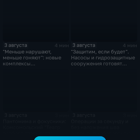
СМИ и блогеры
Советской Гавани
3 августа
3 августа
4 мин
4 мин
"Меньше нарушают,
"Защитим, если будет".
меньше гоняют": новые
Насосы и гидрозащитные
комплексы
сооружения готовят
видеофиксации помогают
власти на случай паводка
обнаружить нарушителей
ПДД
3 августа
3 августа
3 мин
3 мин
Пантомима и фокусники:
Операции за секунду и
Комсомольский "Театр
без наложения шва
особого творчества"
освоили в хабаровском
получил гран-при за "Сон
филиале МНТК