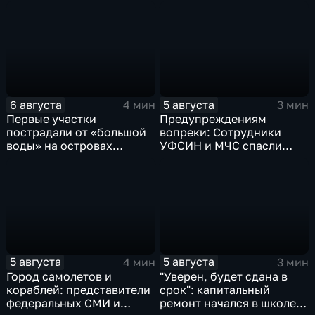
картофеле – сразу на 82
судостроительном,
процента
присвоили имена героев-
земляков
6 августа
5 августа
4 мин
3 мин
Первые участки
Предупреждениям
пострадали от «большой
вопреки: Сотрудники
воды» на островах
УФСИН и МЧС спасли
Большой Уссурийский,
нескольких утопающих на
Дачный и Кабельный
острове Заячий
5 августа
5 августа
4 мин
3 мин
Город самолетов и
"Уверен, будет сдана в
кораблей: представители
срок": капитальный
федеральных СМИ и
ремонт начался в школе