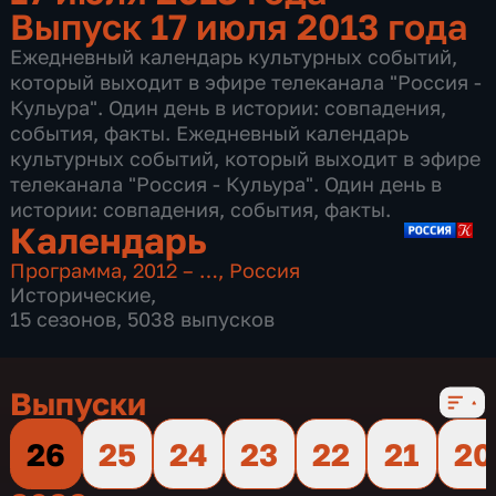
Выпуск 17 июля 2013 года
Ежедневный календарь культурных событий,
который выходит в эфире телеканала "Россия -
Кульура". Один день в истории: совпадения,
события, факты. Ежедневный календарь
культурных событий, который выходит в эфире
телеканала "Россия - Кульура". Один день в
истории: совпадения, события, факты.
Календарь
Программа
,
2012 – …
,
Россия
Исторические
,
15 сезонов, 5038 выпусков
Выпуски
26
25
24
23
22
21
20