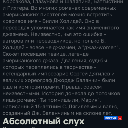
Корсакова, Глазунова и Шаляпина, Баттистини
и Рихтера. Во многих романах современных
американских писателей можно встретить
красивое имя - Билли Холидей. Оно в
переводах упоминается как имя знаменитого
джазмена. Неизвестно, чья это ошибка -
авторов или переводчиков, но только Б.
Холидей - вовсе не джазмен, а "джаз-women".
Сюжет посвящен певице, легенде
американского джаза. Два гения, судьбы
которых переплелись в творчестве -
легендарный импресарио Сергей Дягилев и
великих хореограф Джордж Баланчин были
еще и композиторами. Правда, совсем
неизвестными. История донесла до потомков
лишь романс "Ты помнишь ли, Мария",
написанный 15-летним С. Дягилевым и вальс,
созданный Дж. Баланчиным на склоне лет.
Абсолютный слух