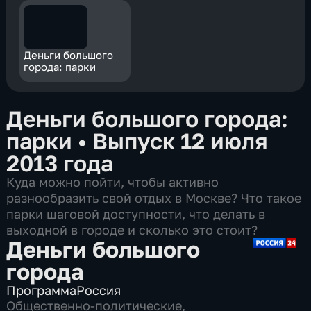
Деньги большого
города: парки
Деньги большого города:
парки
•
Выпуск 12 июля
2013 года
Куда можно пойти, чтобы активно
разнообразить свой отдых в Москве? Что такое
парки шаговой доступности, что делать в
выходной в городе и сколько это стоит?
Деньги большого
города
Программа
Россия
Общественно-политические
,