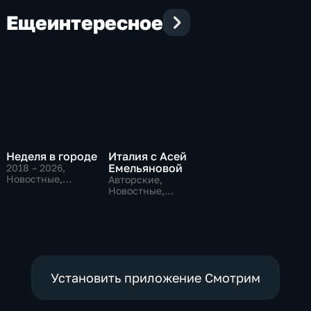
Еще
интересное
Неделя в городе
Италия с Асей
Емельяновой
2018 – 2026
,
Новостные,
Авторские,
Общественно-
Новостные,
политические,
общественно-
общество
политические
Установить приложение Смотрим