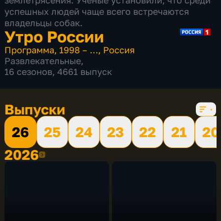
землетрясения. Ученые установили, что среди
успешных людей чаще всего встречаются
владельцы собак.
Утро России
Программа
,
1998 – …
,
Россия
Развлекательные
,
16 сезонов, 4661 выпуск
Выпуски
26
25
24
23
22
21
20
2026
2026