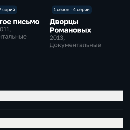
 7 серий
1 сезон · 4 серии
тое письмо
Дворцы
011
,
Романовых
нтальные
2013
,
Документальные