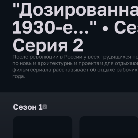
"Дозированна
1930-е..."
•
Се
Серия 2
После революции в России у всех трудящихся по
по новым архитектурным проектам для отдыхаю
фильм сериала рассказывает об отдыхе рабочих
года.
Сезон 1
Сезон 1