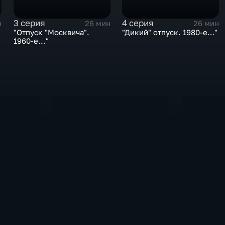
3 серия
4 серия
н
26 мин
26 мин
"Отпуск "Москвича".
"Дикий" отпуск. 1980-е…"
1960-е..."