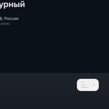
урный
8
,
Россия
ьные
,