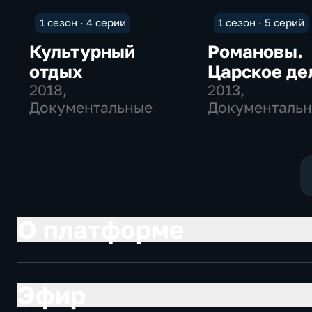
1 сезон · 4 серии
1 сезон · 5 серий
Культурный
Романовы.
отдых
Царское де
2018
,
2013
,
Документальные
Документальн
Исторические
О платформе
Эфир