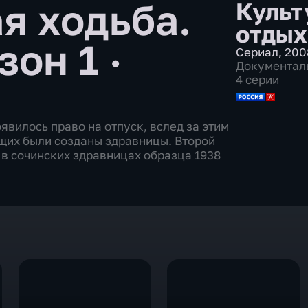
я ходьба.
Культ
отдых
зон 1 ·
Сериал
,
200
Документал
4 серии
явилось право на отпуск, вслед за этим
щих были созданы здравницы. Второй
 в сочинских здравницах образца 1938